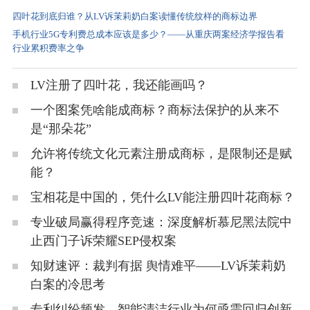
四叶花到底归谁？从LV诉茉莉奶白案读懂传统纹样的商标边界
手机行业5G专利费总成本应该是多少？——从重庆两案经济学报告看
行业累积费率之争
LV注册了四叶花，我还能画吗？
一个图案凭啥能成商标？商标法保护的从来不
是“那朵花”
允许将传统文化元素注册成商标，是限制还是赋
能？
宝相花是中国的，凭什么LV能注册四叶花商标？
专业破局赢得程序竞速：深度解析慕尼黑法院中
止西门子诉荣耀SEP侵权案
知财速评：裁判有据 舆情难平——LV诉茉莉奶
白案的冷思考
专利纠纷频发，智能清洁行业为何亟需回归创新