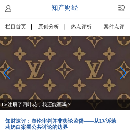
知产财经
栏目首页
原创分析
热点评析
案件点评
LV注册了四叶花，我还能画吗？
知财速评：舆论审判并非舆论监督——从LV诉茉
莉奶白案看公共讨论的边界