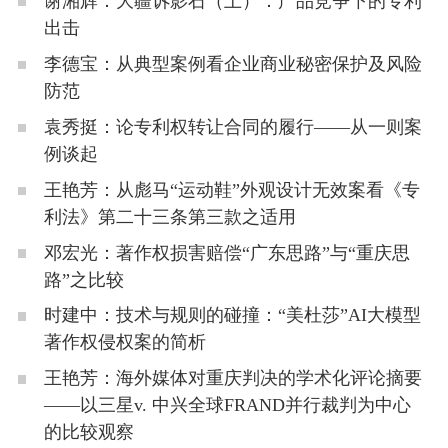
谢湘辉：大疆诉影石（上）：产品竞争下的专利
出击
李德宝：从典型案例看企业商业秘密保护及风险
防范
袁秀挺：论专利权转让合同的履行——从一则案
例谈起
王艳芳：从彪马“运动鞋”外观设计无效案看《专
利法》第二十三条第三款之适用
邓宏光：著作权损害赔偿“广东思路”与“重庆思
路”之比较
时建中：技术与规则的碰撞：“美杜莎”AI大模型
著作权侵权案的简析
王艳芳：海外媒体对重庆判决的学术化评论摘要
——以三星v. 中兴全球FRAND并行裁判为中心
的比较观察