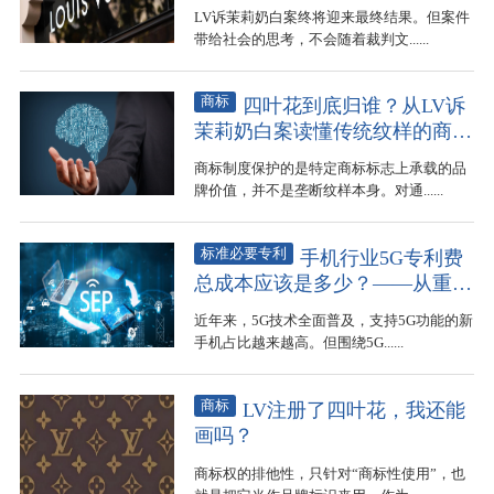
案看公共讨论的边界
LV诉茉莉奶白案终将迎来最终结果。但案件
带给社会的思考，不会随着裁判文......
商标
四叶花到底归谁？从LV诉
茉莉奶白案读懂传统纹样的商标
边界
商标制度保护的是特定商标标志上承载的品
牌价值，并不是垄断纹样本身。对通......
标准必要专利
手机行业5G专利费
总成本应该是多少？——从重庆
两案经济学报告看行业累积费率
近年来，5G技术全面普及，支持5G功能的新
之争
手机占比越来越高。但围绕5G......
商标
LV注册了四叶花，我还能
画吗？
商标权的排他性，只针对“商标性使用”，也