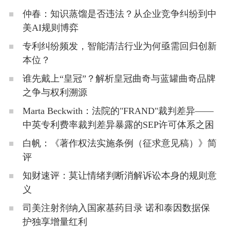
仲春：知识蒸馏是否违法？从企业竞争纠纷到中
美AI规则博弈
专利纠纷频发，智能清洁行业为何亟需回归创新
本位？
谁先戴上“皇冠”？解析皇冠曲奇与蓝罐曲奇品牌
之争与权利溯源
Marta Beckwith：法院的"FRAND"裁判差异——
中英专利费率裁判差异暴露的SEP许可体系之困
白帆：《著作权法实施条例（征求意见稿）》简
评
知财速评：莫让情绪判断消解诉讼本身的规则意
义
司美注射剂纳入国家基药目录 诺和泰因数据保
护独享增量红利