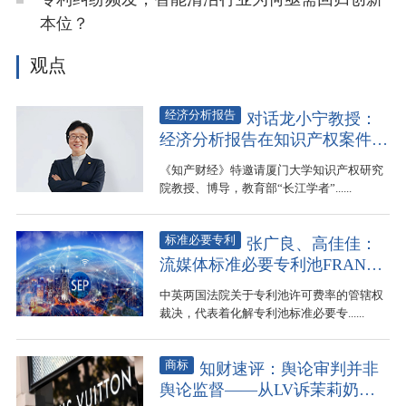
本位？
观点
经济分析报告
对话龙小宁教授：
经济分析报告在知识产权案件中
有何作用？
《知产财经》特邀请厦门大学知识产权研究
院教授、博导，教育部“长江学者”......
标准必要专利
张广良、高佳佳：
流媒体标准必要专利池FRAND
许可费率的司法管辖：以中英判
中英两国法院关于专利池许可费率的管辖权
例为切入点
裁决，代表着化解专利池标准必要专......
商标
知财速评：舆论审判并非
舆论监督——从LV诉茉莉奶白