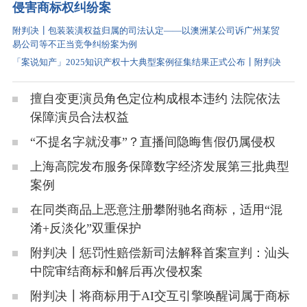
侵害商标权纠纷案
附判决┃包装装潢权益归属的司法认定——以澳洲某公司诉广州某贸
易公司等不正当竞争纠纷案为例
「案说知产」2025知识产权十大典型案例征集结果正式公布┃附判决
擅自变更演员角色定位构成根本违约 法院依法
保障演员合法权益
“不提名字就没事”？直播间隐晦售假仍属侵权
上海高院发布服务保障数字经济发展第三批典型
案例
在同类商品上恶意注册攀附驰名商标，适用“混
淆+反淡化”双重保护
附判决┃惩罚性赔偿新司法解释首案宣判：汕头
中院审结商标和解后再次侵权案
附判决┃将商标用于AI交互引擎唤醒词属于商标