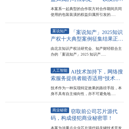
公司诉广州某贸易公司等不正当
本案系一起典型的合作双方对合作期间共同
竞争纠纷案为例
使用的包装装潢的权益归属所引发的......
案说知产
「案说知产」2025知识
产权十大典型案例征集结果正式
公布┃附判决
由北京知识产权法研究会、知产财经联合主
办的「案说知产」2025 知识产......
人工智能
AI技术加持下，网络搜
索服务提供者能否适用“技术中
立”侵权豁免？
技术作为一种实现特定效果的路径手段，本
身不具有自主倾向性，亦不可避免地......
商业秘密
窃取前公司芯片源代
码，构成侵犯商业秘密罪！
本案为涉重点企业芯片源代码关键技术开发