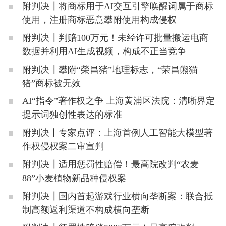
附判决┃将商标用于AI交互引擎唤醒词属于商标
使用，注册商标恶意攀附使用构成侵权
附判决┃判赔100万元！未经许可批量搬运电商
数据并利用AI生成视频，构成不正当竞争
附判决┃攀附“榮昌猪”地理标志，“荣昌熊猫
猪”商标被无效
AI“指令”著作权之争 上海黄浦区法院：清晰界定
提示词独创性表达的标准
附判决丨专家点评：上海首例人工智能大模型著
作权侵权案二审宣判
附判决┃适用惩罚性赔偿！最高院改判“农麦
88”小麦植物新品种侵权案
附判决┃国内首起游戏行业横向垄断案：联合抵
制高额返利渠道不构成横向垄断