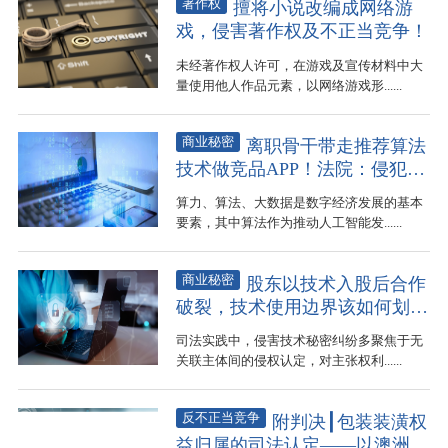
著作权
擅将小说改编成网络游
戏，侵害著作权及不正当竞争！
未经著作权人许可，在游戏及宣传材料中大
量使用他人作品元素，以网络游戏形......
商业秘密
离职骨干带走推荐算法
技术做竞品APP！法院：侵犯商
业秘密
算力、算法、大数据是数字经济发展的基本
要素，其中算法作为推动人工智能发......
商业秘密
股东以技术入股后合作
破裂，技术使用边界该如何划
定？
司法实践中，侵害技术秘密纠纷多聚焦于无
关联主体间的侵权认定，对主张权利......
反不正当竞争
附判决┃包装装潢权
益归属的司法认定——以澳洲某