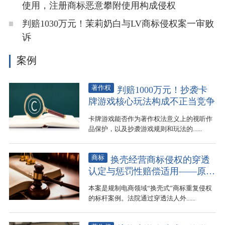
使用，注册商标恶意攀附使用构成侵权
判赔1030万元！茉莉奶白与LV商标侵权案一审败
诉
案例
著作权
判赔1000万元！抄袭卡
牌游戏核心玩法构成不正当竞争
卡牌游戏能否作为著作权法意义上的视听作
品保护，以及抄袭游戏规则和玩法的......
商标
换壳经营商标侵权的穿透
认定与惩罚性赔偿适用——原告
小米公司诉被告中山驰某公司、
本案是规制电商领域“换壳式”商标重复侵权
陈某淘侵害商标权纠纷案
的标杆案例。法院通过穿透法人外......