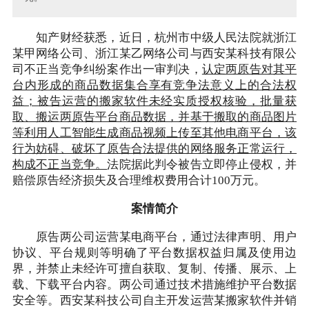
知产财经获悉，近日，杭州市中级人民法院就浙江
某甲网络公司、浙江某乙网络公司与西安某科技有限公
司不正当竞争纠纷案作出一审判决，
认定两原告对其平
台内形成的商品数据集合享有竞争法意义上的合法权
益；被告运营的搬家软件未经实质授权核验，批量获
取、搬运两原告平台商品数据，并基于搬取的商品图片
等利用人工智能生成商品视频上传至其他电商平台，该
行为妨碍、破坏了原告合法提供的网络服务正常运行，
构成不正当竞争。
法院据此判令被告立即停止侵权，并
赔偿原告经济损失及合理维权费用合计100万元。
案情简介
原告两公司运营某电商平台，通过法律声明、用户
协议、平台规则等明确了平台数据权益归属及使用边
界，并禁止未经许可擅自获取、复制、传播、展示、上
载、下载平台内容。两公司通过技术措施维护平台数据
安全等。西安某科技公司自主开发运营某搬家软件并销