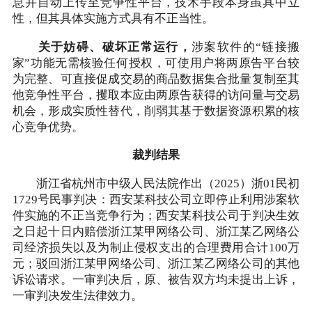
息并自动上传至竞争性平台，技术手段本身虽具中立
性，但其具体实施方式具有不正当性。
关于妨碍、破坏正常运行，
涉案软件的“链接搬
家”功能无需核验任何授权，可使用户将两原告平台较
为完整、可直接促成交易的商品数据集合批量复制至其
他竞争性平台，攫取本应由两原告获得的访问量与交易
机会，形成实质性替代，削弱其基于数据资源积累的核
心竞争优势。
裁判结果
浙江省杭州市中级人民法院作出（2025）浙01民初
1729号民事判决：西安某科技公司立即停止利用涉案软
件实施的不正当竞争行为；西安某科技公司于判决生效
之日起十日内赔偿浙江某甲网络公司、浙江某乙网络公
司经济损失以及为制止侵权支出的合理费用合计100万
元；驳回浙江某甲网络公司、浙江某乙网络公司的其他
诉讼请求。一审判决后，原、被告双方均未提出上诉，
一审判决发生法律效力。