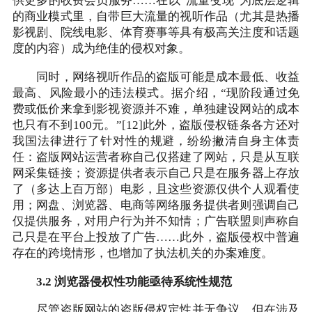
供更多的收费会员服务……在以“流量变现”为底层逻辑
的商业模式里，自带巨大流量的视听作品（尤其是热播
影视剧、院线电影、体育赛事等具有极高关注度和话题
度的内容）成为绝佳的侵权对象。
同时，网络视听作品的盗版可能是成本最低、收益
最高、风险最小的违法模式。据介绍，“现阶段通过免
费或低价来拿到影视资源并不难，单独建设网站的成本
也只有不到100元。”[12]此外，盗版侵权链条各方还对
我国法律进行了针对性的规避，纷纷撇清自身主体责
任：盗版网站运营者称自己仅搭建了网站，只是从互联
网采集链接；资源提供者表示自己只是在服务器上存放
了（多达上百万部）电影，且这些资源仅供个人观看使
用；网盘、浏览器、电商等网络服务提供者则强调自己
仅提供服务，对用户行为并不知情；广告联盟则声称自
己只是在平台上投放了广告……此外，盗版侵权中普遍
存在的跨境情形，也增加了执法机关的办案难度。
3.2 浏览器侵权性功能亟待系统性规范
尽管盗版网站的盗版侵权定性并无争议，但在涉及