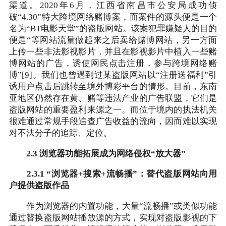
渠道。2020年6月，江西省南昌市公安局成功侦
破“4.30”特大跨境网络赌博案，而案件的源头便是一个
名为“BT电影天堂”的盗版网站。该案犯罪嫌疑人的目的
便是“等网站流量做起来之后卖给赌博网站，另一方面
上传一些非法影视影片，并且在影视影片中植入一些赌
博网站的广告，诱使网民点击注册，参与跨境网络赌
博”[9]。我们也曾遇到过某盗版网站以“注册送福利”引
诱用户点击后跳转至境外博彩平台的情形。目前，东南
亚地区仍然存在黄、赌等违法产业的广告联盟，它们是
盗版网站的重要盈利来源之一。而位于境内的执法机关
很难通过常规手段追查广告收益的流向，因而难以实现
对不法分子的追踪、定位。
2.3 浏览器功能拓展成为网络侵权“放大器”
2.3.1 “浏览器+搜索+流畅播”：替代盗版网站向用
户提供盗版作品
作为浏览器的内置功能，大量“流畅播”或类似功能
通过替换盗版网站播放源的方式，实现对盗版影视的下