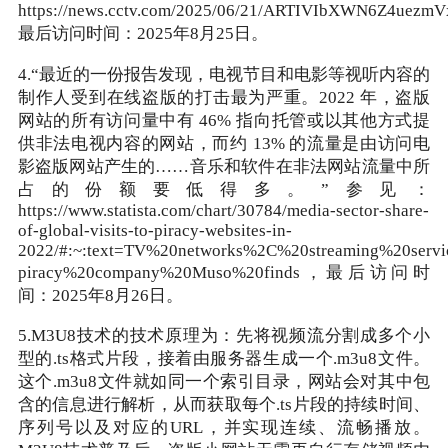
https://news.cctv.com/2025/06/21/ARTIVIbXWN6Z4uez
最后访问时间：2025年8月25日。
4.“最近的一份报告发现，电视节目和电影等视听内容的
制作人受到在线盗版的打击最为严重。2022 年，盗版
网站的所有访问量中有 46% 指向托管或以其他方式提
供非法电视内容的网站，而约 13% 的流量是由访问电
影盗版网站产生的……音乐和软件在非法网站流量中所
占的份额要低得多。”参见：
https://www.statista.com/chart/30784/media-sector-share-
of-global-visits-to-piracy-websites-in-
2022/#:~:text=TV%20networks%2C%20streaming%20serv
piracy%20company%20Muso%20finds，最后访问时
间：2025年8月26日。
5.M3U8技术的技术原理为：先将视频流分割成多个小
型的.ts格式片段，接着由服务器生成一个.m3u8文件。
这个.m3u8文件就如同一个索引目录，网站会对其中包
含的信息进行解析，从而获取每个.ts片段的持续时间、
序列号以及对应的URL，并实现连续、流畅播放。