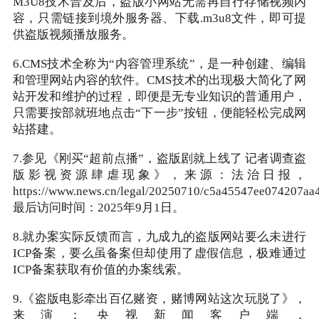
M3U8技术普及后，盗版小网站无需再自行存储视频内
容，只需链接到境外服务器、下载.m3u8文件，即可提
供盗版视频播放服务。
6.CMS技术全称为“内容管理系统”，是一种创建、编辑
和管理网站内容的软件。CMS技术的出现极大简化了网
站开发和维护的过程，即便是无专业知识的普通用户，
只需要按部就班地点击“下一步”按钮，便能轻松完成网
站搭建。
7.参见《刚买“超前点播”，盗版剧就上线了 记者调查盗
版影视资源肆虐现象》，来源：法治日报，
https://www.news.cn/legal/20250710/c5a45547ee074207a
最后访问时间：2025年9月1日。
8.就办案实际反馈而言，九成九的盗版网站要么未进行
ICP备案，要么虽备案但却使用了虚假信息，极难通过
ICP备案获取有价值的办案线索。
9.《盗版电影牵出百亿赌资，赌博网站这次玩脱了》，
来演：央视新闻客户端，