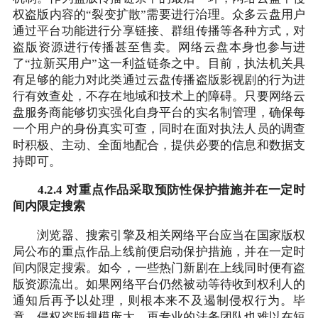
权盗版内容的“裂变扩散”需要进行治理。众多云盘用户
通过平台功能进行分享链接、群组传播等各种方式，对
盗版资源进行传播甚至售卖。网络云盘本身也参与进
了“拉新买用户”这一利益链条之中。目前，执法机关具
有足够的能力对此类通过云盘传播盗版影视剧的行为进
行有效查处，不存在地域和技术上的障碍。只要网络云
盘服务商能够切实强化自身平台的实名制管理，确保每
一个用户的身份真实可查，同时在面对执法人员的调查
时积极、主动、全面地配合，提供必要的信息和数据支
持即可。
4.2.4 对重点作品采取预防性保护措施并在一定时
间内限定搜索
浏览器、搜索引擎及相关网络平台应当在国家版权
局公布的重点作品上线前便启动保护措施，并在一定时
间内限定搜索。如今，一些热门新剧在上线同时便有盗
版资源流出。如果网络平台仍然被动等待收到权利人的
通知后再予以处理，则根本来不及遏制侵权行为。毕
竟，侵权盗版规模庞大，再专业的法务团队也难以在短