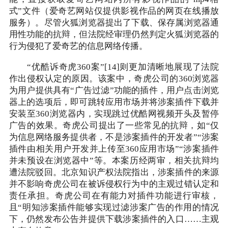
式”文件（爱奇艺网站仅提供影视作品的网页在线播放
服务）。尽管火狐浏览器提出了下载、保存属浏览器通
用性功能的抗辩，但法院经审理仍然判定火狐浏览器的
行为侵犯了爱奇艺的信息网络传播。
“优酷诉奇虎360案”[14]则更加清晰地展现了法院
作出侵权认定的原因。该案中，奇虎公司的360浏览器
为用户提供具有“广告过滤”功能的插件，用户点击浏览
器上的选项后，即可跳转应用市场并将涉案插件下载并
安装至360浏览器内，实现跳过优酷网视频开头及暂停
广告的效果。奇虎公司提出了一些常见的抗辩，如“仅
为信息网络服务提供者，不是涉案插件的开发者”“涉案
插件由相关用户开发并上传至360应用市场”“涉案插件
并未预设在浏览器中”等。本案历经两审，相关抗辩均
遭法院驳回。北京知识产权法院指出，涉案插件的来源
并不影响奇虎公司在被诉侵权行为中的主观过错认定和
责任承担。奇虎公司在有能力对插件功能进行审核，
且“明知涉案插件能够实现过滤涉案广告的作用的情况
下，仍然发布公告并提供下载涉案插件的入口……主观