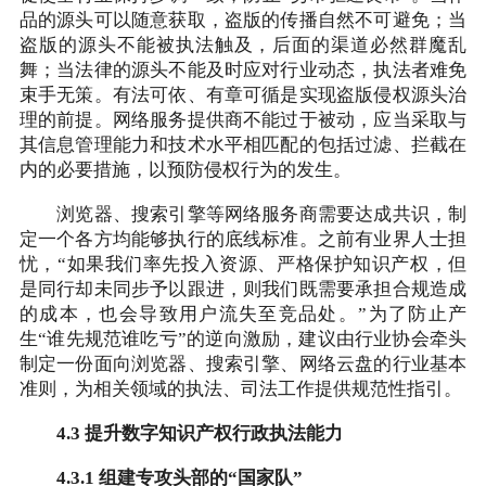
品的源头可以随意获取，盗版的传播自然不可避免；当
盗版的源头不能被执法触及，后面的渠道必然群魔乱
舞；当法律的源头不能及时应对行业动态，执法者难免
束手无策。有法可依、有章可循是实现盗版侵权源头治
理的前提。网络服务提供商不能过于被动，应当采取与
其信息管理能力和技术水平相匹配的包括过滤、拦截在
内的必要措施，以预防侵权行为的发生。
浏览器、搜索引擎等网络服务商需要达成共识，制
定一个各方均能够执行的底线标准。之前有业界人士担
忧，“如果我们率先投入资源、严格保护知识产权，但
是同行却未同步予以跟进，则我们既需要承担合规造成
的成本，也会导致用户流失至竞品处。”为了防止产
生“谁先规范谁吃亏”的逆向激励，建议由行业协会牵头
制定一份面向浏览器、搜索引擎、网络云盘的行业基本
准则，为相关领域的执法、司法工作提供规范性指引。
4.3 提升数字知识产权行政执法能力
4.3.1 组建专攻头部的“国家队”