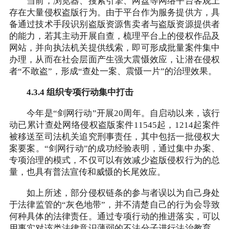
当前，浏览器、搜索引擎、网盘等网络平台客观上
存在大量侵权盗版行为。由于平台作为服务提供方，具
备通过技术手段识别盗版资源售卖者与盗版资源提供者
的能力，若其主动开展自查，梳理平台上的侵权作品及
网站，并向执法机关提供线索，即可形成批量案件集中
办理，从而在社会层面产生强大震慑效应，让潜在侵权
者“不敢盗”，形成“查处一案、震慑一片”的治理效果。
4.3.4 组织专项行动集中打击
今年是“剑网行动”开展20周年。自启动以来，该行
动已累计查处网络侵权盗版案件11545起，1214起案件
被移送至司法机关追究刑事责任，其中包括一批侵权大
案要案。“剑网行动”的成功经验表明，通过集中办案、
专项治理的模式，不仅可以有效减少盗版侵权行为的总
量，也具有普法宣传和威慑的长尾效应。
如上所述，部分侵权链条的参与者误以为自己身处
于法律监管的“灰色地带”，并不清楚自己的行为会导致
何种具体的法律责任。通过专项行动的推进落实，可以
用事实对该类法律意识薄弱的不法分子进行法治教育，