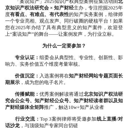
「案说知产」2025知识产权典型案例征集活动由
北
京知识产权法研究会 × 知产财经
主办，专注挖掘2025年
度
有看点、有难点、有代表性
的知产实务案例，给律师
一个专业亮相、观点发声、同行破圈的硬核平台！如果
您在2025年办结了具有典型意义的知产案件，欢迎登
上“案说知产”的舞台——让案例发声，为行业立标。
为什么一定要参加？
专业认证：
组委会从典型性、专业性、创新性、影
响力、实务价值五个维度考量审核。
价值沉淀：
入选案例将在
知产财经网站专题页面长
期展示
，成为您的电子名片。
传播赋能：
优秀案例解读将通过
北京知识产权法研
究会公众号、知产财经公众号、知产财经读者群以及知
产财经媒体全矩阵
推广，触达10w+知产从业者
行业交流：
Top 3案例律师将受邀参加
线上直播/对
话沙龙
，与顶级知产专家同台切磋