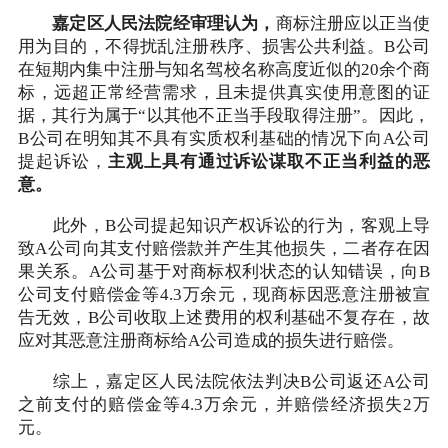
嘉定区人民法院经审理认为，
商标注册应以正当使
用为目的，不得扰乱注册秩序、损害公共利益。B公司
在短期内集中注册与知名驾校名称高度近似的20余个商
标，远超正常经营需求，且未提供真实使用意图的证
据，其行为属于“以其他不正当手段取得注册”。因此，
B公司在明知其不具有实质权利基础的情况下向A公司
提起诉讼，
主观上具有通过诉讼谋取不正当利益的恶
意。
此外，B公司提起知识产权诉讼的行为，客观上导
致A公司向其支付赔偿款并产生其他损失，二者存在因
果关系。A公司基于对商标权利状态的认知错误，向B
公司支付赔偿金等4.3万余元，现商标因恶意注册被宣
告无效，B公司收取上述费用的权利基础不复存在，故
应对其恶意注册商标给A公司造成的损失进行赔偿。
综上，嘉定区人民法院依法判决B公司返还A公司
之前支付的赔偿金等4.3万余元，并赔偿经济损失2万
元。