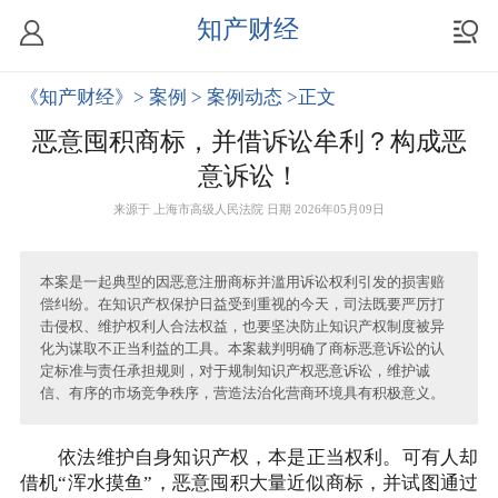
知产财经
《知产财经》
> 案例
> 案例动态
>正文
恶意囤积商标，并借诉讼牟利？构成恶
意诉讼！
来源于
上海市高级人民法院
日期 2026年05月09日
本案是一起典型的因恶意注册商标并滥用诉讼权利引发的损害赔
偿纠纷。在知识产权保护日益受到重视的今天，司法既要严厉打
击侵权、维护权利人合法权益，也要坚决防止知识产权制度被异
化为谋取不正当利益的工具。本案裁判明确了商标恶意诉讼的认
定标准与责任承担规则，对于规制知识产权恶意诉讼，维护诚
信、有序的市场竞争秩序，营造法治化营商环境具有积极意义。
依法维护自身知识产权，本是正当权利。可有人却
借机“浑水摸鱼”，恶意囤积大量近似商标，并试图通过