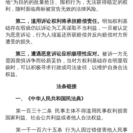
地”为目的的批量抢注、囤积行为，无法获得稳定的权
利，随时面临商标被宣告无效的法律风险。
第二，滥用诉讼权利将承担赔偿责任。
明知权利基
础存在瑕疵仍以诉讼为工具谋取不当利益，一旦被认定
为恶意诉讼，行为人须返还所获赔偿并反向赔偿对方所
遭受的损失。
第三，遭遇恶意诉讼应积极理性应对。
被诉一方无
需因畏惧诉争而轻易妥协，当对方权利基础存在明显瑕
疵时，可以积极寻求行政或司法途径，以维护自身合法
权益。
法条链接
一、《中华人民共和国民法典》
第一百三十二条 民事主体不得滥用民事权利损害
国家利益、社会公共利益或者他人合法权益。
第一千一百六十五条 行为人因过错侵害他人民事