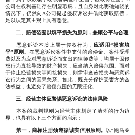
公司在权利基础存在明显瑕疵，且自身对此明确知晓的
情况下，仍然向A公司提起侵权诉讼并借此获取赔偿，
足以认定其主观上具有恶意。
二、赔偿范围以填平损失为原则，兼顾公平与合理
恶意诉讼本质上属于侵权行为，
应适用“损害填
平”原则。
在恶意诉讼案件中支付的赔偿金、案件受理
费以及为应对恶意诉讼而支出的律师费等，均属于因侵
权行为直接导致的财产损失，应当纳入赔偿范围。而对
于停止经营损失等间接损失，则需审查该损失与恶意诉
讼行为之间的因果关系。如此，既充分保护受害方的合
法权益，也避免了赔偿范围的无限泛化。
三、经营主体应警惕恶意诉讼的法律风险
本案的裁判规则为经营主体划定了清晰的行为边
界，也具有以下三个方面的启示：
第一，商标注册须遵循诚实信用原则。
以“跑马圈