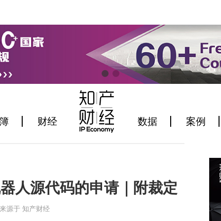
簿
财经
数据
案例
机器人源代码的申请｜附裁定
6:38来源于 知产财经