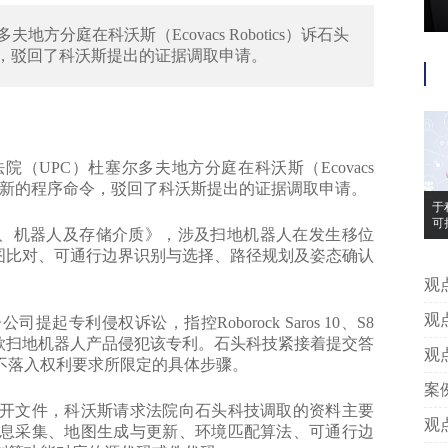
地方分庭在科沃斯（Ecovacs Robotics）诉石头
命令，驳回了科沃斯提出的证据调取申请。
（UPC）杜塞尔多夫地方分庭在科沃斯（Ecovacs
权案中作出新的程序命令，驳回了科沃斯提出的证据调取申请。
于
可
位方法、机器人及存储介质》，涉及扫地机器人在发生移位
图比对、可通行边界识别与选择、路径规划及姿态确认
观点 | 于程、胡冰：合作是标准成
系
观点 | 银诺医药涉侵权诉讼：MAH
侵权诉讼，指控Roborock Saros 10、S8
ros Z70等多款扫地机器人产品侵犯该专利。石头科技紧接着提交答
风
观点 | 包袋品牌遭竞品水军抹黑
不落入权利要求所限定的具体步骤。
何
案例 | 判赔1030万元！茉莉奶白
文件，科沃斯请求法院向石头科技调取的资料主要
败
观点 | 侯玉静：运动产业品牌战
息采集、地图生成与更新、环境匹配算法、可通行边