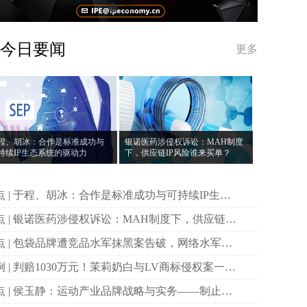
今日要闻
更多
程、胡冰：合作是标准成功与
银诺医药涉侵权诉讼：MAH制度
持续IP生态系统的驱动力
下，供应链IP风险谁来买单？
功与可持续IP生态
统的驱动力
制度下，供应链IP
险谁来买单？
案告破，网络水军如
演变为涉企黑产链条？
与LV商标侵权案一审
诉
略与实务——制止仿