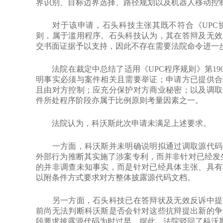
界识别、目标边界选择、路径规划以及机器人移动控
对于该申请，石头科技主张其既不符合《UPC协
则，属于滥用程序。石头科技认为，其在答辩及无效
交书面证据予以支持，因此不存在需要法院命令进一
法院在裁定中总结了适用《UPC程序规则》第19
明事实必须与案件相关且需要举证；申请方已提供合
且由对方控制；应充分保护对方商业秘密；以及调取
件所处程序阶段亦属于比例原则考量因素之一。
法院认为，科沃斯此次申请未满足上述要求。
一方面，科沃斯并未明确说明拟通过调取源代码证
外部行为推断其实施了涉案专利，而并非针对已经发生
的并非调查未知事实，而是针对已经具体主张、具有
以附条件方式要求对方整体披露源代码文档。
另一方面，石头科技已在答辩状及无效反诉中提交
前尚无法判断科沃斯是否会针对这些抗辩提出新的争
段要求披露源代码为时过早。据此，法院驳回了科沃