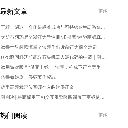
与跨界联名
最新文章
更多
于程、胡冰：合作是标准成功与可持续IP生态系统的
驱动力
为防范阿玛尼？浙江大学注册“求是鹰”校徽商标真相
是→
盗播世界杯蹭流量？法院作出诉前行为保全裁定！
UPC驳回科沃斯调取石头机器人源代码的申请｜附裁
定
盗用游戏版号“借壳上线”，法院：构成不正当竞争
传播微短剧，侵犯著作权罪！
德里高院裁定传音须存入临时保证金
附判决┃将商标用于AI交互引擎唤醒词属于商标使
用，注册商标恶意攀附使用构成侵权
热门阅读
更多