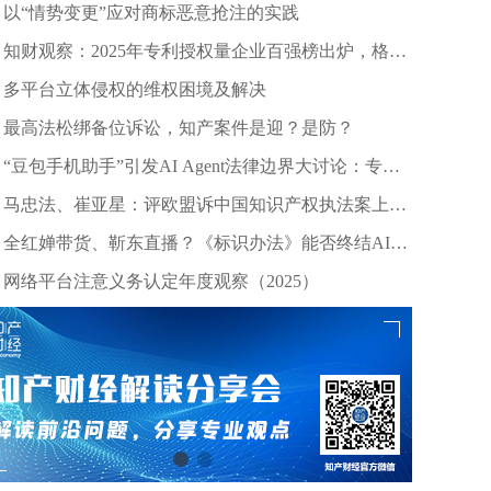
以“情势变更”应对商标恶意抢注的实践
知财观察：2025年专利授权量企业百强榜出炉，格力
等头部企业引领创新浪潮
多平台立体侵权的维权困境及解决
最高法松绑备位诉讼，知产案件是迎？是防？
“豆包手机助手”引发AI Agent法律边界大讨论：专家
深度剖析数据合规与竞争秩序
马忠法、崔亚星：评欧盟诉中国知识产权执法案上诉
仲裁裁决
全红婵带货、靳东直播？《标识办法》能否终结AI拟
声乱象？
网络平台注意义务认定年度观察（2025）