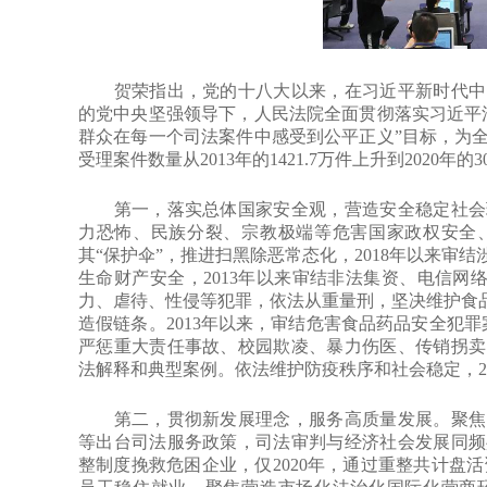
贺荣指出，党的十八大以来，在习近平新时代中国
的党中央坚强领导下，人民法院全面贯彻落实习近平
群众在每一个司法案件中感受到公平正义”目标，为
受理案件数量从2013年的1421.7万件上升到2020年的3
第一，落实总体国家安全观，营造安全稳定社会环
力恐怖、民族分裂、宗教极端等危害国家政权安全
其“保护伞”，推进扫黑除恶常态化，2018年以来审结涉
生命财产安全，2013年以来审结非法集资、电信网络
力、虐待、性侵等犯罪，依法从重量刑，坚决维护食品
造假链条。2013年以来，审结危害食品药品安全犯
严惩重大责任事故、校园欺凌、暴力伤医、传销拐卖
法解释和典型案例。依法维护防疫秩序和社会稳定，202
第二，贯彻新发展理念，服务高质量发展。聚焦国
等出台司法服务政策，司法审判与经济社会发展同频
整制度挽救危困企业，仅2020年，通过重整共计盘活资产