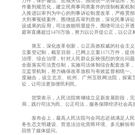
万件，保护诚信、惩戒失信。围绕统一法律适用，充
件量刑规范化，建立民商事同类案件的强制检索机制
入推进以审判为中心的刑事诉讼制度改革，严格贯彻
大刑事冤错案件。围绕提高审判质效，深化民事诉讼
设成果的应用，司法效能明显提升。围绕司法公开透
庭审直播超过1470万场，努力以公开促公正，以公正
第五，深化改革创新，公正高效权威的社会主义司
立案登记制，截至目前，已网上立案1171万件，提
治理、综合治理，针对人民群众反映强烈的突出问题
全面落实司法责任制，实施司法体制综合配套改革，
立监管机制，努力确保改革放权与有效监督相统一。
度融合，设立北京、杭州、广州互联网法院，探索
讼，让司法更加便民利民。
贺荣表示，人民法院将继续立足新发展阶段，完整
局，践行司法为民、公正司法，服务保障经济社会高
发布会上，最高人民法院与会同志还就满足人民群
务生态文明建设、营造法治化营商环境、多元解纷和
回答了媒体提问。