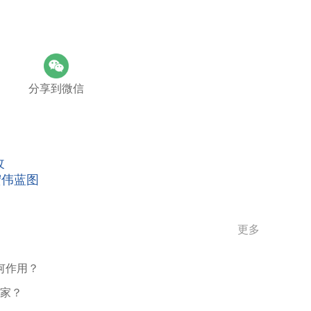
分享到微信
改
宏伟蓝图
更多
何作用？
赢家？