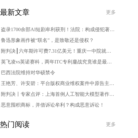
趋势
最新文章
更多
盗录1700余部AI短剧牟利获刑！法院：构成侵犯著作
权罪
鲁迅形象画作被“联名”，是致敬还是侵权？
附判决┃六年期许可费7.31亿美元！重庆一中院就中
兴诉三星案作出一审判决
英飞凌vs英诺赛科，两年ITC专利鏖战究竟谁是最终
赢家？
巴西法院维持对华硕禁令
王艳芳、许安碧：平台版权商业维权案件中原告主体
资格的司法审查与规制
附判决丨专家点评：上海首例人工智能大模型著作权
侵权案二审宣判
恶意囤积商标，并借诉讼牟利？构成恶意诉讼！
热门阅读
更多