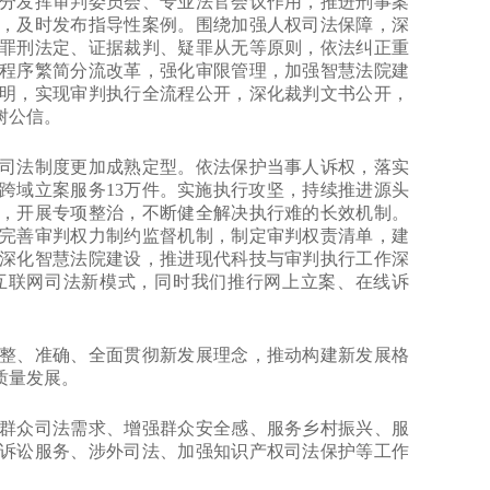
分发挥审判委员会、专业法官会议作用，推进刑事案
，及时发布指导性案例。围绕加强人权司法保障，深
罪刑法定、证据裁判、疑罪从无等原则，依法纠正重
程序繁简分流改革，强化审限管理，加强智慧法院建
明，实现审判执行全流程公开，深化裁判文书公开，
树公信。
法制度更加成熟定型。依法保护当事人诉权，落实
供跨域立案服务13万件。实施执行攻坚，持续推进源头
，开展专项整治，不断健全解决执行难的长效机制。
完善审判权力制约监督机制，制定审判权责清单，建
深化智慧法院建设，推进现代科技与审判执行工作深
互联网司法新模式，同时我们推行网上立案、在线诉
、准确、全面贯彻新发展理念，推动构建新发展格
质量发展。
众司法需求、增强群众安全感、服务乡村振兴、服
诉讼服务、涉外司法、加强知识产权司法保护等工作