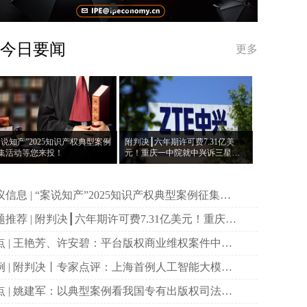
今日要闻
更多
案说知产”2025知识产权典型案例
附判决┃六年期许可费7.31亿美
集活动等您来投！
元！重庆一中院就中兴诉三星案
作出一审判决
说知产”2025知识产权典型案例征集活
等您来投！
决┃六年期许可费7.31亿美元！重庆一
院就中兴诉三星案作出一审判决
权商业维权案件中原
主体资格的司法审查与规制
首例人工智能大模型
作权侵权案二审宣判
国专有出版权司法保