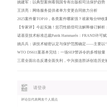
姚建军：以典型案例看我国专有出版权司法保护趋势
王洪亮：网络服务提供者单方变更合同效力分析
2025案件量TOP10，各类案件哪家强？谁家每分钟收案
【专家评】今起实施！惩罚性赔偿司法解释修订解析
用、严防滥用
诺基亚技术标准总裁Patrik Hammarén：FRAND
姚兵兵：谈技术秘密认定与保护范围确定——主要以“
WTO DS611案基本完结：一场SEP禁诉令的多维较量
三星全面出击反遭全面失利，中兴接连胜诉创造历史
请登录