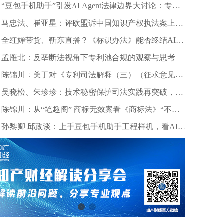
“豆包手机助手”引发AI Agent法律边界大讨论：专家
深度剖析数据合规与竞争秩序
马忠法、崔亚星：评欧盟诉中国知识产权执法案上诉
仲裁裁决
全红婵带货、靳东直播？《标识办法》能否终结AI拟
声乱象？
孟雁北：反垄断法视角下专利池合规的观察与思考
陈锦川：关于对《专利司法解释（三）（征求意见
稿）》几个诉讼程序问题的意见建议
吴晓松、朱珍珍：技术秘密保护司法实践再突破，高
质量审判护航科技创新——北京精雕公司诉田某、深
陈锦川：从“笔趣阁” 商标无效案看《商标法》“不良
圳创世纪公司侵害技术秘密案浅析
影响”条款的司法适用边界
孙黎卿 邱政谈：上手豆包手机助手工程样机，看AI手
机行业法律风险