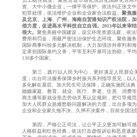
员工稳住就业。聚焦营造市场化法治化国际化营商
资、大中小微企业，一律平等保护。依法纠正张文中
犯罪处理，依法维护企业和企业家合法权益。
聚焦服
及北京、上海、广州、海南自贸港知识产权法院，加
偿力度，促进高水平科技自立自强。2013年以来审结知
很大。
聚焦美丽中国建设，设立环境资源法庭，依法审
费用和罚金，用最严密法治保护生态环境。聚焦服务
国际商事纠纷多元解决机制，大力加强涉外审判和海
定承担国际条约义务，平等互利开展司法协助，平均每
130多个国家。
第三，践行以人民为中心，更好满足人民群众美
度，出台司法服务保障乡村振兴系列指导意见，以人
多化解在基层。加大民生司法保障，正确实施民法典，
婚姻家庭、教育、就业、医疗、养老、住房、消费等涉
商主播等新就业形态劳动关系认定规则，把引导规范
加大人民群众急难愁盼问题解决的力度，出台多项为
企业和企业家久拖不决、久押不决案件，目前全国法
第四，严格公正司法，让公平正义更加可触可感。
人格权益和红色经典，依法打击虚假诉讼和恶意逃废债等行