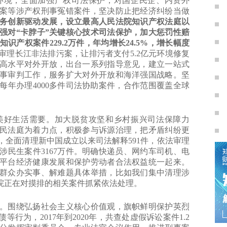
环境，全面加强产权司法保护，对国企民企、内资外
案等涉产权刑事冤错案件，坚决防止把经济纠纷当做
务创新驱动发展，设立最高人民法院知识产权法庭以
强对“卡脖子”关键核心技术司法保护，加大惩罚性赔
识产权案件229.2万件，年均增长24.5%，增长幅度
理长江非法排污案，让排污者支付5.2亿元环境修复
高水平对外开放，出台一系列指导意见，建立一站式
事审判工作，服务扩大对外开放和海洋强国战略。坚
年办理4000多件司法协助案件，合作范围覆盖全球
好生活需要。加大脱贫攻坚和乡村振兴司法保障力
民法庭为着力点，积极参与诉源治理，把矛盾纠纷更
全面清理新中国成立以来司法解释591件，依法审理
民生案件3167万件。明确快递员、网约车司机、电
平台经济健康发展和保护劳动者合法权益统一起来。
群众办实事、解难题具体举措，比如我们集中清理涉
院正在对摸排的相关案件抓紧依法处理。
围绕弘扬社会主义核心价值观，旗帜鲜明保护英烈
为，2017年到2020年，共查处虚假诉讼案件1.2