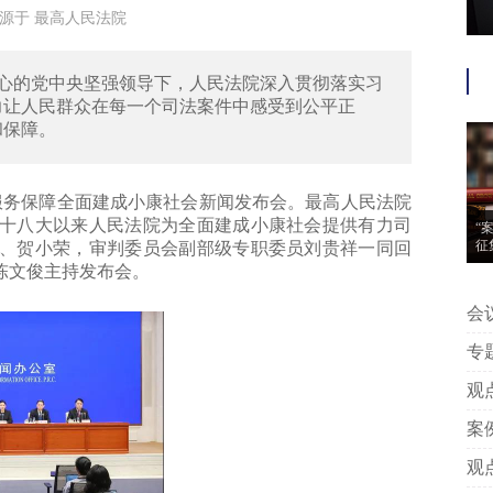
:58来源于 最高人民法院
心的党中央坚强领导下，人民法院深入贯彻落实习
力让人民群众在每一个司法案件中感受到公平正
和保障。
务保障全面建成小康社会新闻发布会。最高人民法院
十八大以来人民法院为全面建成小康社会提供有力司
“
征
、贺小荣，审判委员会副部级专职委员刘贵祥一同回
陈文俊主持发布会。
会议信息 | “案
动
专题推荐 | 附判
中
观点 | 王艳芳、许安碧：平台版
告
案例 | 附判决丨专家点评：上海
著
观点 | 姚建军：以典型案例看我