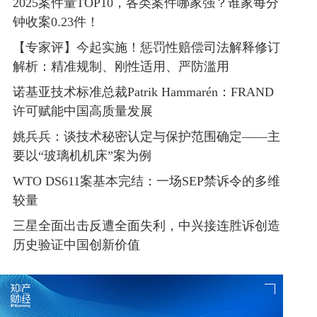
2025案件量TOP10，各类案件哪家强？谁家每分
钟收案0.23件！
【专家评】今起实施！惩罚性赔偿司法解释修订
解析：精准规制、刚性适用、严防滥用
诺基亚技术标准总裁Patrik Hammarén：FRAND
许可赋能中国高质量发展
姚兵兵：谈技术秘密认定与保护范围确定——主
要以“玻璃机机床”案为例
WTO DS611案基本完结：一场SEP禁诉令的多维
较量
三星全面出击反遭全面失利，中兴接连胜诉创造
历史验证中国创新价值