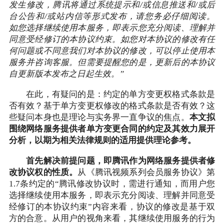
发生修改，腾讯将通过系统提示和/或信息推送和/或后
台公告和/或站内信等形式发布，请您务必仔细阅读。
如您选择继续使用本服务，即表示您充分阅读、理解并
同意受经修订的本协议约束。如您对本协议的修改有任
何问题或不同意我们对本协议的修改，可以停止使用本
服务并咨询客服。但需要提醒您的是，更新后的本协议
自更新版本发布之日起生效。”
在此，有疑问的是：约定的单方变更权格式条款是
否有效？基于单方变更权修改的格式条款是否有效？这
些疑问本身也是理论与实务界一直争议的焦点。
本文拟
围绕网络服务提供者单方变更合同的约定及其效力展开
分析，以期为相关法律规则的适用提供理论参考。
首先解决前提问题，即腾讯作为网络服务提供者修
改协议权的性质。
从《腾讯视频系列会员服务协议》第
1.7条约定的“腾讯修改协议时，需进行通知，而用户您
选择继续使用本服务，即表示充分阅读、理解并同意受
经修订的本协议约束”内容来看，协议的修改是基于双
方的合意。从用户的视角来看，其继续使用服务的行为