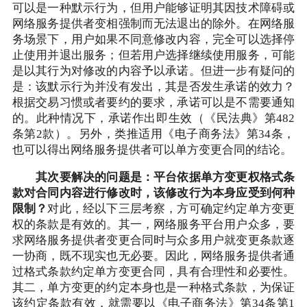
可以是一种默示行为，但用户能够证明其因技术障碍或
网络服务提供者变相强制而无法退出的除外。在网络服
务场景下，用户如果不同意修改内容，完全可以选择停
止使用并退出服务；但若用户选择继续使用服务，可能
是以其行为对修改的内容予以承诺。但进一步有疑问的
是：该默示行为并没有发出，其是否发生承诺的效力？
根据交易习惯或者要约的要求，承诺可以是不需要通知
的。此种情况下，承诺作出即生效（《民法典》第482
条第2款）。另外，类推适用《电子商务法》第34条，
也可以得出网络服务提供者可以单方变更合同的结论。
其次要解决的问题是：平台依据单方变更权格式条
款对合同内容进行修改时，该修改行为本身应受到何种
限制？
对此，经以下三层考察，方可确定约定单方变更
权的条款是有效的。其一，网络服务平台用户众多，要
求网络服务提供者变更合同时与众多用户就变更条款逐
一协商，既不现实也无必要。因此，网络服务提供者通
过格式条款约定单方变更合同，具有合理性和必要性。
其二，单方变更的约定本身也是一种格式条款，为保证
该约定条款有效，就需要以《电子商务法》第34条第1