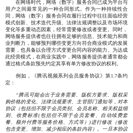
在网络时代，网络（数字）服务合同已成为平台与
用户之间最常见的一种合同形式。作为一种持续性合
同，网络（数字）服务合同在履行过程中往往面临经营
模式创新、技术迭代升级、法律法规调整以及市场环境
变化等多重动态因素，经常需要修改或者变更。同时，
网络服务提供者也往往拥有足够的信息、技术能力和商
业判断力，能够预判哪些变更方向符合商业模式的发展
需要，也具备以合理方式变更合同内容的能力。为达成
此经营模式，在商业实践中，网络服务提供者通常都会
通过格式条款预先约定其享有单方修改协议的权利。
例如，《腾讯视频系列会员服务协议》第1.7条约
定：
“腾讯可能会出于业务需要、版权方要求、版权采
购价格的变化、法律法规要求、主管部门通知等，对本
协议（包括但不限于会员类别、会员名称、相关权益细
则、收费标准(包括但不限于会员套餐、自动续费套
餐、额外付费等服务价格、方式等）)进行修改（修改
包含变更、增加、减少相应的条款内容）。一旦本协议