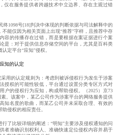
”，仅在服务提供者跨越技术中立边界、存在主观过错
京73民终1098号[18]判决中体现的判断依据与司法解释中的
不能仅因为相关页面上出现“推荐”字样，且推荐中存
内容的传播存在过错，而是要根据在案证据进行个案
论是：对于提供信息存储空间的平台，尤其是百科类
认定平台“应知”侵权。
应知的认定
京法院采用的认定规则为：考虑到被诉侵权行为发生于涉案
法授权的可能性较低，平台通过设置分类专区方式对
户的侵权行为应知，构成帮助侵权。（2025）京73
考量因素。该案中，某乙公司作为涉案平台的网络服务提供
高知名度的歌曲，而某乙公司并未采取合理、有效的
帮助侵权的相应责任。
知”进行了比较详细的阐述：“明知”主要涉及侵权通知的问
供者准确识别权利人、准确快速定位侵权内容并易于