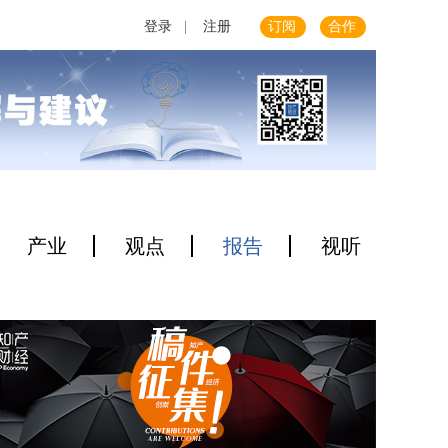
登录
|
注册
订阅
合作
产业
观点
报告
视听