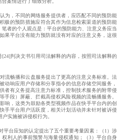
结合案情进行了细致分析。
]判决认为，不同的网络服务提供者，应匹配不同的预防能
积极的预防措施应符合其作为信息检索渠道的预防能
。笔者的个人观点是：平台的预防能力、注意义务应当
如果平台没有能力预防就没有对应的注意义务，这很
88号[24]判决文书引用司法解释的内容，按照司法解释的
建法院对流畅播和云盘服务提出了更高的注意义务标准。法
被动响应用户存储和分享指令的信息存储空间服务，
供者有义务提高注意力标准，控制技术服务的附带侵
等手段）屏蔽、拦截高侵权风险视频的流畅播服务。
活动的影响，这类为鼓励各类型视频作品在快手平台内的创
快手平台用户活跃度，相关计划活动并未针对被诉侵
用户实施被诉侵权行为。
法院对平台应知的认定提出了五个重要考量因素：（1）涉
）权利人的事前预警与海量侵权通知；（3）平台自身