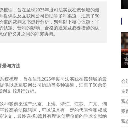
梳理，旨在呈现2025年度司法实践在该领域的最
师提供以及互联网公司协助等多种渠道，汇集了50
考价值的裁判文书进行分析，聚焦以下核心议题：平
的认定、营利的影响、合格的通知及必要措施的认
信息保护义务之间的冲突协调。
“
征
背景与方法
梳理，旨在呈现2025年度司法实践在该领域的最
会议信息 | “案
提供以及互联网公司协助等多种渠道，汇集了50余份
动
裁判文书进行分析。
专题推荐 | 附判
中
观点 | 王艳芳、许安碧：平台版
这些案例来源于北京、上海、浙江、江苏、广东、湖
告
平较高的法院辖区，可以说具有一定的代表性和权威
案例 | 附判决丨专家点评：上海
关论文，最终选择3篇具有理论创新价值的学术文献纳
著
观点 | 姚建军：以典型案例看我