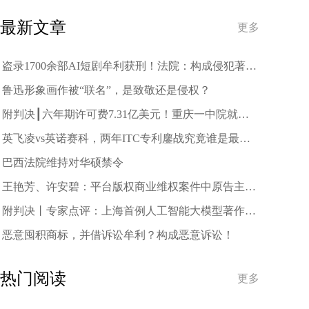
趋势
最新文章
更多
盗录1700余部AI短剧牟利获刑！法院：构成侵犯著作
权罪
鲁迅形象画作被“联名”，是致敬还是侵权？
附判决┃六年期许可费7.31亿美元！重庆一中院就中
兴诉三星案作出一审判决
英飞凌vs英诺赛科，两年ITC专利鏖战究竟谁是最终
赢家？
巴西法院维持对华硕禁令
王艳芳、许安碧：平台版权商业维权案件中原告主体
资格的司法审查与规制
附判决丨专家点评：上海首例人工智能大模型著作权
侵权案二审宣判
恶意囤积商标，并借诉讼牟利？构成恶意诉讼！
热门阅读
更多