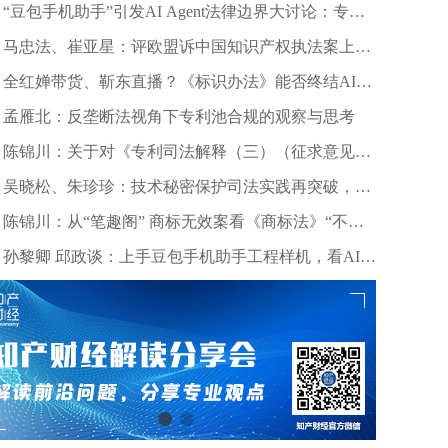
“豆包手机助手”引发AI Agent法律边界大讨论：专家
深度剖析数据合规与竞争秩序
马忠法、崔亚星：评欧盟诉中国知识产权执法案上诉
仲裁裁决
全红婵带货、靳东直播？《标识办法》能否终结AI拟
声乱象？
孟雁北：反垄断法视角下专利池合规的观察与思考
陈锦川：关于对《专利司法解释（三）（征求意见
稿）》几个诉讼程序问题的意见建议
吴晓松、朱珍珍：技术秘密保护司法实践再突破，高
质量审判护航科技创新——北京精雕公司诉田某、深
陈锦川：从“笔趣阁” 商标无效案看《商标法》“不良
圳创世纪公司侵害技术秘密案浅析
影响”条款的司法适用边界
孙黎卿 邱政谈：上手豆包手机助手工程样机，看AI手
机行业法律风险