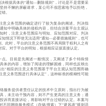
4]判决根据具体的“通知—删除规则”，讨论是不是需要采
坚持不懈的屏蔽请求，某公司不假思索地予以拒绝，
过错。
院对注意义务范围的确定进行了较为复杂的阐述。判决指
通知中明确具体的侵权内容，但结合涉案平台主观认
知时，注意义务范围应与明知、应知范围对应。判决
知情况下即使无法适用“通知—必要措施规则”，也可
制。此时，平台的注意义务范围不再局限于权利人之有
对应。对于平台的明知，根据相应证据直接认定。
点。目前是先阐述一般情况，又阐述了多个特殊情
具体的内容，增加了阅读的理解困难，同样也反映出
出“相应的注意义务范围基于平台主观认知范围而确
注意义务范围进行具体认定”，这种标准的模糊性可能
确了网络服务提供者责任认定的技术中立原则，指出行为被
具，未主动干预内容，则不产生更高的注意义务；通
投诉而直接诉讼，将影响对平台过错的认定。本案与
践对不同网络服务模式（存储/搜索）下“避风港”规则适