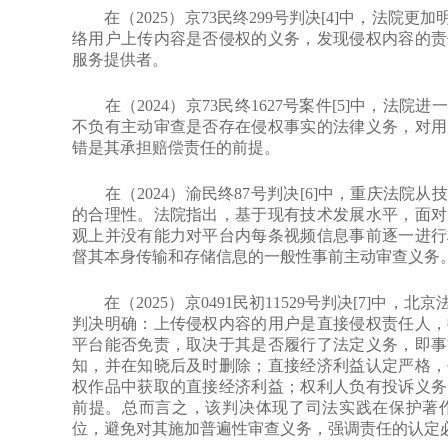
在（2025）京73民终299号判决[4]中，法院
络用户上传内容是否侵权的义务，发现侵权内容的责
服务提供者。
在（2024）京73民终1627号案件[5]中，法
不负有主动审查是否存在侵权事实的法律义务，对用
错是其承担赔偿责任的前提。
在（2024）渝民终87号判决[6]中，重庆法院
的合理性。法院指出，基于现有技术发展水平，面对
观上并没有能力对平台内每条视频信息事前逐一进行
督其本身传输和存储信息的一般性事前主动审查义务
在（2025）京0491民初11529号判决[7]中
判决明确：上传侵权内容的用户是直接侵权责任人，
平台能否免责，取决于其是否履行了法定义务，即事
知，并在知晓后及时删除；直接经济利益认定严格，
权作品中获取的直接经济利益；权利人负有投诉义务
前提。总而言之，该判决体现了司法实践在保护著
位，避免对其施加普遍性审查义务，强调责任的认定