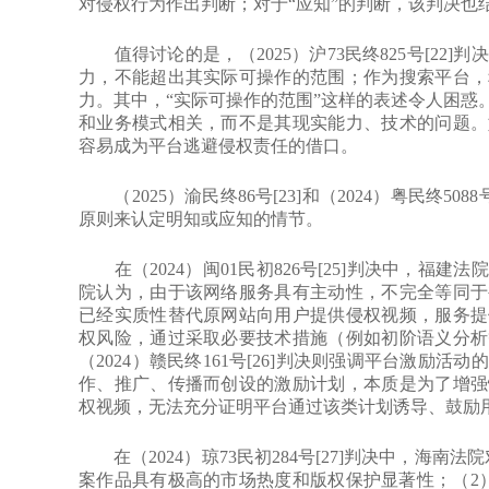
对侵权行为作出判断；对于“应知”的判断，该判决也
值得讨论的是，（2025）沪73民终825号[22
力，不能超出其实际可操作的范围；作为搜索平台，
力。其中，“实际可操作的范围”这样的表述令人困惑
和业务模式相关，而不是其现实能力、技术的问题。
容易成为平台逃避侵权责任的借口。
（2025）渝民终86号[23]和（2024）粤民终50
原则来认定明知或应知的情节。
在（2024）闽01民初826号[25]判决中，福
院认为，由于该网络服务具有主动性，不完全等同于
已经实质性替代原网站向用户提供侵权视频，服务提
权风险，通过采取必要技术措施（例如初阶语义分析
（2024）赣民终161号[26]判决则强调平台激励
作、推广、传播而创设的激励计划，本质是为了增强
权视频，无法充分证明平台通过该类计划诱导、鼓励
在（2024）琼73民初284号[27]判决中，海南
案作品具有极高的市场热度和版权保护显著性；（2