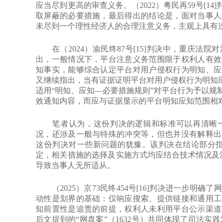
应当尽到更高的审查义务。（2022）粤民再59号[1
取屏蔽的必要措施，最后得出的结论是，面对当事人
未尽到一个理性经济人的合理注意义务，主观上具有
在（2024）渝民终87号[15]判决中，重庆法
出，一般情况下，平台注意义务范围限于权利人有效
知事实，能够综合认定平台对用户侵权行为明知、应
又继续指出，当有证据证明平台对用户侵权行为明知应
适用“明知、应知—必要措施规则”对平台行为予以规
效通知内容，而应与证据显示的平台明知应知范围相
笔者认为，这份判决的逻辑和标准可以再清晰一
况，还涉及一般与特殊的冲突等，但也并没有解释出
这份判决对一些新问题的犹豫。该判决在结论部分指
定，相关措施的选择及实施方式均应结合技术情况及
导致当事人无所适从。
（2025）京73民终454号[16]判决进一步明
动性是划界的基础：仅响应搜索、提供链接和通用工
知前置性是追责的前提，权利人未利用平台公示渠道
后文提到的“网盘案”（1632号）共同体现了司法实