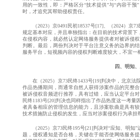
用的一致性，即：严格区分“技术提供”与“内容干预
时，才追究其帮助侵权责任。
（2023）京0491民初18537号[17]、（2024）
规定基本对应，并且单独指出：在目前的技术背景下，
在侵权内容，就必然认定网络服务提供者对被诉侵权
判断。最后，两份判决对于平台注意义务的边界的结
服务平台，短视频内容的侵权判断难度较大，不宜一概
四、明知、
在（2025）京73民终1433号[19]判决中，北
作品热播期间，而通常自然人获得涉案作品的完整合
被诉侵权音频进行推荐，具有过错，应当认定平台对用
民终1183号[20]判决也同样指出了作品热度这一
者具备相应的管理信息的能力，且涉案歌曲是具有较
技术措施防止侵权的发生，应当对涉案侵权行为承担
（2025）京73民终195号[21]判决对“应知、明
题，侵权通知是否合格，关键在于能否使网络服务提