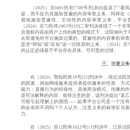
（2025）京0491民初7749号判决[8]提及了
提，而不应为其施加普遍的内容审查义务。同样在（202
易地施加普遍性、主动性的内容审查义务，平台
（2024）京73民终2463号[10]二审判决体现了
且侵权内容由用户上传的典型的模式下，法院倾向于不
从而避免对平台施加过重的、普遍性的内容事前审查
是否“明知”或“应知”这一过错原则上来。（2024）京7
的认定必须基于平台存在具体、可归责的过错。
三、注意义务
在（2024）鄂知民终19号[12]判决中，湖北法
的因素，例如网络服务提供者提供服务的性质、方式
能力；直播行为的特殊性、具体商业模式、传播的作
是司法解释的内容。值得注意的是，该判决提出“某乙
可能引起理解上的困惑——如果平台公司是一个没有
则会有所不同吗？个人认为，注意义务的标准应当基
力。
在（2025）苏12民终1022号[13]判决中，江