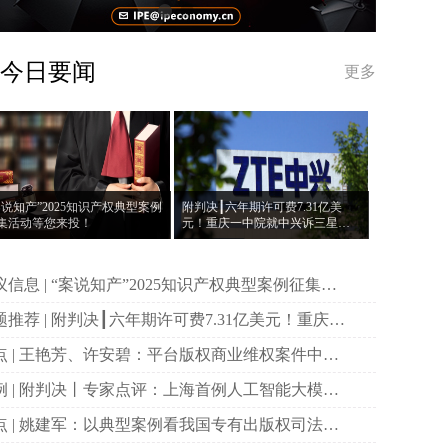
今日要闻
更多
案说知产”2025知识产权典型案例
附判决┃六年期许可费7.31亿美
集活动等您来投！
元！重庆一中院就中兴诉三星案
作出一审判决
说知产”2025知识产权典型案例征集活
等您来投！
决┃六年期许可费7.31亿美元！重庆一
院就中兴诉三星案作出一审判决
权商业维权案件中原
主体资格的司法审查与规制
首例人工智能大模型
作权侵权案二审宣判
国专有出版权司法保