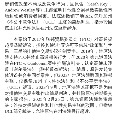
绑销售政策不构成反竞争行为，且原告（Sarah Key，
Andrew Westley等）未能证明排他性交易导致实质性市
场封锁或消费者损害。法院还撤销了地区法院对加州
《不公平竞争法》（UCL）主张的简易判决，指示驳回
该主张并允许原告在州法院重新起诉。
本案始于2017年联邦贸易委员会（FTC）对高通提
起反垄断诉讼，指控其通过“无许可不供芯”政策和与苹
果、三星的排他性交易协议抑制竞争。2019年，地区法
院支持FTC并禁止高通相关行为，但2020年第九巡回法
院在FTC v. Qualcomm案中推翻该判决，认定高通未违
反《谢尔曼法》（联邦反垄断法）。随后，原告发起集
体诉讼并合并同类案件，但2023年地区法院驳回其联邦
主张，仅保留加州《卡特尔法》和《不公平竞争法》
（UCL）诉请。2023年9月，地区法院以证据不足为由
对排他性交易主张作出简易判决，并排除原告逾期提交
的专家报告。2025年2月25日，第九巡回法院终审裁
决：维持对捆绑销售和排他性交易主张的驳回，但撤销
UCL部分裁决，允许原告在州法院另行起诉。