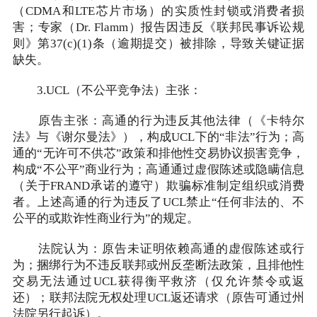
（CDMA和LTE芯片市场）的实质性封锁或消费者损
害；专家（Dr. Flamm）报告因违反《联邦民事诉讼规
则》第37(c)(1)条（逾期提交）被排除，导致关键证据
缺失。
3.UCL（不公平竞争法）主张：
原告主张：高通的行为违反其他法律（《卡特尔
法》与《谢尔曼法》），构成UCL下的“非法”行为；高
通的“无许可不供芯”政策和排他性交易协议损害竞争，
构成“不公平”商业行为；高通通过虚假陈述或隐瞒信息
（关于FRAND承诺的遵守）欺骗标准制定组织或消费
者。上述高通的行为违反了UCL禁止“任何非法的、不
公平的或欺诈性商业行为”的规定。
法院认为：原告未证明依赖高通的虚假陈述或行
为；捆绑行为不违反联邦或州反垄断法政策，且排他性
交易无法通过UCL获得衡平救济（仅允许禁令或返
还）；联邦法院无权处理UCL返还请求（原告可通过州
法院另行起诉）。