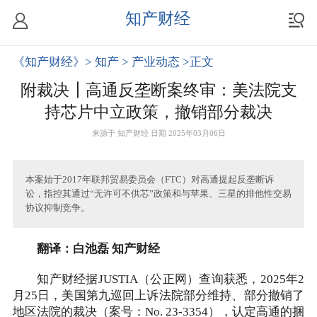
知产财经
《知产财经》
> 知产
> 产业动态
>正文
附裁决┃高通反垄断案终审：美法院支
持芯片中立政策，撤销部分裁决
来源于
知产财经
日期 2025年03月06日
本案始于2017年联邦贸易委员会（FTC）对高通提起反垄断诉
讼，指控其通过“无许可不供芯”政策和与苹果、三星的排他性交易
协议抑制竞争。
翻译：白池磊 知产财经
知产财经据JUSTIA（公正网）查询获悉，2025年2
月25日，美国第九巡回上诉法院部分维持、部分撤销了
地区法院的裁决（案号：No. 23-3354），认定高通的捆