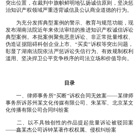
突出位置，在裁判中旗帜鲜明地弘扬诚信原则，坚决惩
治知识产权领域严重违背诚信及公认商业道德的行为。
为充分发挥典型案例的警示、教育与规范功能，现
发布湖南法院近年来依法审结的推进知识产权诚信诉讼
典型案例。本批案例聚焦恶意诉讼、非正常批量维权、
伪造证据阻碍科创企业上市、“买卖”诉权等突出问题，
彰显了湖南法院依法严惩诉讼失信行为、有效规制权利
滥用、坚决捍卫公平竞争秩序的司法立场和价值导向。
目录
一、律师事务所“买断”诉权合同无效案——某律师
事务所诉苏州某文化传媒有限公司、朱某军、北京某文
化传播有限公司合同纠纷案
二、以不具独创性的作品提起批量诉讼被驳回案
——鑫某杰公司诉钟某著作权权属、侵权纠纷案