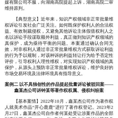
媒有限公司不服，向湖南高院提起上诉，湖南高院二审
维持原判。
【典型意义】近年来，知识产权领域非正常批量维
权诉讼引发社会广泛关注。如何既保护权利人的合法权
益、有效制裁侵权，又避免其他诉讼主体假借权利人之
名以诉讼手段谋取额外利益，真正做到知识产权领域的
真保护，成为亟待平衡的问题。本案通过确认合同无
效，对非权利人通过非正常批量维权方式获取诉讼利益
的行为予以规制，对该种诉的利益转让行为给予否定性
评价，引导权利人理性维权，对实现知识产权领域的真
保护，从源头上预防非正常批量维权诉讼，维护良好的
市场交易环境及法律环境具有指导意义。
案例二 以不具独创性的作品提起批量诉讼被驳回案——
鑫某杰公司诉钟某等著作权权属、侵权纠纷案
【基本案情】2022年10月，鑫某杰公司作为著作权
人就美术作品“开心鹿鹿”进行了著作权登记。2023年2
月27日，鑫某杰公司自作者何某处受让涉案作品的全部