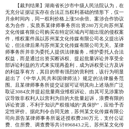
【裁判结果】湖南省长沙市中级人民法院认为，在
无充分证据证实存在合法正当权利基础的情形下，仅一
月余时间内，同一权利价格上涨50余倍。案涉合作协议
名为合作，实质系某律师事务所出资280万元向苏州某
文化传媒有限公司购买在特定区域内可能出现的侵权案
件，维权案件虽以苏州某文化传媒有限公司名义提出诉
讼，但法律后果与苏州某文化传媒有限公司无关。某律
师事务所并非为委托人提供法律服务，维护委托人合法
权益，而是通过出资买断诉权、提起批量诉讼并享受全
部诉讼利益的方式来实现再盈利，成为诉权受让方及诉
的利益享有方，其目的带有强烈的营利性，该行为明显
超出了《中华人民共和国律师法》规定的法律服务范
围。且某律师事务所提交证据可证明其向上述场所广泛
取证3084次并提起批量商业维权诉讼。由其可见涉案协
议导致非权利人以营利为目的大批量起诉，浪费有限的
诉讼资源，不利于知识产权领域的“真保护”，应给予否
定性评价。据此判令合同无效，苏州某文化传媒有限公
司向原告某律师事务所返还授权费280万元，支付公证
费、住所费、调查费等共计896843.2元。苏州某文化传