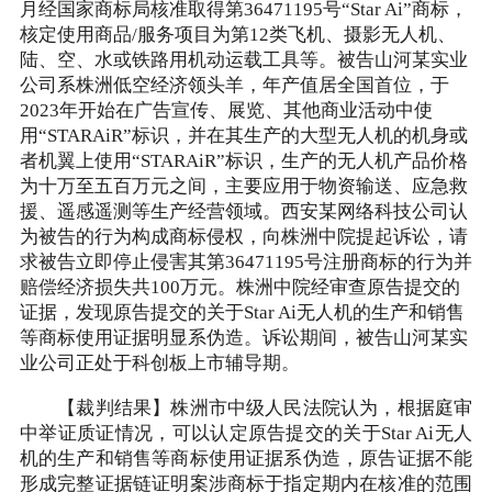
月经国家商标局核准取得第36471195号“Star Ai”商标，
核定使用商品/服务项目为第12类飞机、摄影无人机、
陆、空、水或铁路用机动运载工具等。被告山河某实业
公司系株洲低空经济领头羊，年产值居全国首位，于
2023年开始在广告宣传、展览、其他商业活动中使
用“STARAiR”标识，并在其生产的大型无人机的机身或
者机翼上使用“STARAiR”标识，生产的无人机产品价格
为十万至五百万元之间，主要应用于物资输送、应急救
援、遥感遥测等生产经营领域。西安某网络科技公司认
为被告的行为构成商标侵权，向株洲中院提起诉讼，请
求被告立即停止侵害其第36471195号注册商标的行为并
赔偿经济损失共100万元。株洲中院经审查原告提交的
证据，发现原告提交的关于Star Ai无人机的生产和销售
等商标使用证据明显系伪造。诉讼期间，被告山河某实
业公司正处于科创板上市辅导期。
【裁判结果】株洲市中级人民法院认为，根据庭审
中举证质证情况，可以认定原告提交的关于Star Ai无人
机的生产和销售等商标使用证据系伪造，原告证据不能
形成完整证据链证明案涉商标于指定期内在核准的范围