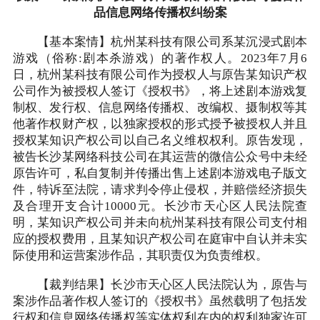
品信息网络传播权纠纷案
【基本案情】杭州某科技有限公司系某沉浸式剧本
游戏（俗称:剧本杀游戏）的著作权人。2023年7月6
日，杭州某科技有限公司作为授权人与原告某知识产权
公司作为被授权人签订《授权书》，将上述剧本游戏复
制权、发行权、信息网络传播权、改编权、摄制权等其
他著作权财产权，以独家授权的形式授予被授权人并且
授权某知识产权公司以自己名义维权权利。原告发现，
被告长沙某网络科技公司在其运营的微信公众号中未经
原告许可，私自复制并传播出售上述剧本游戏电子版文
件，特诉至法院，请求判令停止侵权，并赔偿经济损失
及合理开支合计10000元。长沙市天心区人民法院查
明，某知识产权公司并未向杭州某科技有限公司支付相
应的授权费用，且某知识产权公司在庭审中自认并未实
际使用和运营案涉作品，其职责仅为负责维权。
【裁判结果】长沙市天心区人民法院认为，原告与
案涉作品著作权人签订的《授权书》虽然载明了包括发
行权和信息网络传播权等实体权利在内的权利独家许可