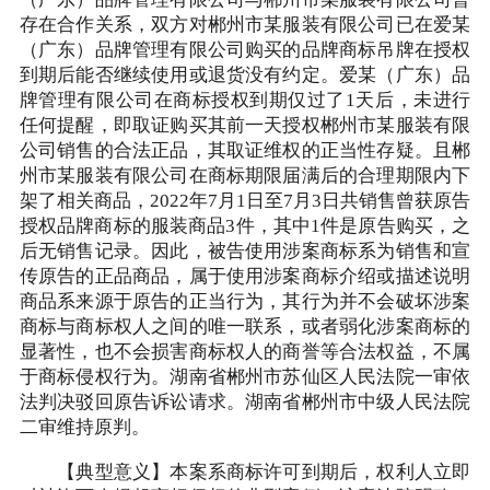
（广东）品牌管理有限公司与郴州市某服装有限公司曾
存在合作关系，双方对郴州市某服装有限公司已在爱某
（广东）品牌管理有限公司购买的品牌商标吊牌在授权
到期后能否继续使用或退货没有约定。爱某（广东）品
牌管理有限公司在商标授权到期仅过了1天后，未进行
任何提醒，即取证购买其前一天授权郴州市某服装有限
公司销售的合法正品，其取证维权的正当性存疑。且郴
州市某服装有限公司在商标期限届满后的合理期限内下
架了相关商品，2022年7月1日至7月3日共销售曾获原告
授权品牌商标的服装商品3件，其中1件是原告购买，之
后无销售记录。因此，被告使用涉案商标系为销售和宣
传原告的正品商品，属于使用涉案商标介绍或描述说明
商品系来源于原告的正当行为，其行为并不会破坏涉案
商标与商标权人之间的唯一联系，或者弱化涉案商标的
显著性，也不会损害商标权人的商誉等合法权益，不属
于商标侵权行为。湖南省郴州市苏仙区人民法院一审依
法判决驳回原告诉讼请求。湖南省郴州市中级人民法院
二审维持原判。
【典型意义】本案系商标许可到期后，权利人立即