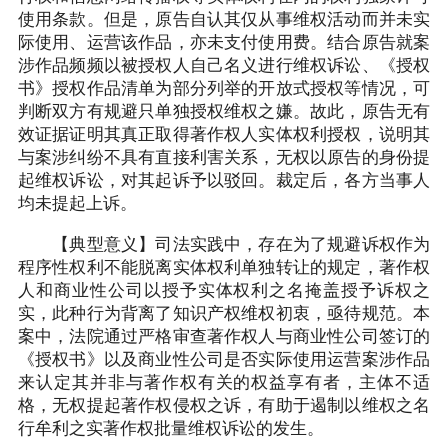
使用条款。但是，原告自认其仅从事维权活动而并未实
际使用、运营该作品，亦未支付使用费。结合原告就案
涉作品频频以被授权人自己名义进行维权诉讼、《授权
书》授权作品清单为部分列举的开放式授权等情况，可
判断双方有规避只单独授权维权之嫌。故此，原告无有
效证据证明其真正取得著作权人实体权利授权，说明其
与案涉纠纷不具有直接利害关系，无权以原告的身份提
起维权诉讼，对其起诉予以驳回。裁定后，各方当事人
均未提起上诉。
【典型意义】司法实践中，存在为了规避诉权作为
程序性权利不能脱离实体权利单独转让的规定，著作权
人和商业性公司以授予实体权利之名掩盖授予诉权之
实，此种行为背离了知识产权维权初衷，亟待规范。本
案中，法院通过严格审查著作权人与商业性公司签订的
《授权书》以及商业性公司是否实际使用运营案涉作品
来认定其并非与著作权有关的权益享有者，主体不适
格，无权提起著作权侵权之诉，有助于遏制以维权之名
行牟利之实著作权批量维权诉讼的发生。