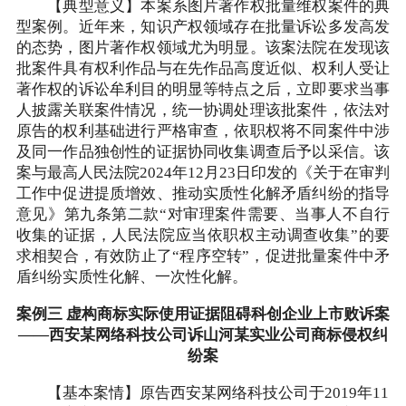
【典型意义】本案系图片著作权批量维权案件的典
型案例。近年来，知识产权领域存在批量诉讼多发高发
的态势，图片著作权领域尤为明显。该案法院在发现该
批案件具有权利作品与在先作品高度近似、权利人受让
著作权的诉讼牟利目的明显等特点之后，立即要求当事
人披露关联案件情况，统一协调处理该批案件，依法对
原告的权利基础进行严格审查，依职权将不同案件中涉
及同一作品独创性的证据协同收集调查后予以采信。该
案与最高人民法院2024年12月23日印发的《关于在审判
工作中促进提质增效、推动实质性化解矛盾纠纷的指导
意见》第九条第二款“对审理案件需要、当事人不自行
收集的证据，人民法院应当依职权主动调查收集”的要
求相契合，有效防止了“程序空转”，促进批量案件中矛
盾纠纷实质性化解、一次性化解。
案例三 虚构商标实际使用证据阻碍科创企业上市败诉案
——西安某网络科技公司诉山河某实业公司商标侵权纠
纷案
【基本案情】原告西安某网络科技公司于2019年11