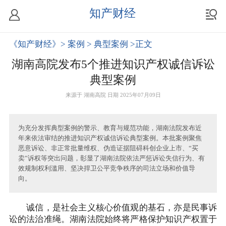
知产财经
《知产财经》
> 案例
> 典型案例
>正文
湖南高院发布5个推进知识产权诚信诉讼
典型案例
来源于
湖南高院
日期 2025年07月09日
为充分发挥典型案例的警示、教育与规范功能，湖南法院发布近
年来依法审结的推进知识产权诚信诉讼典型案例。本批案例聚焦
恶意诉讼、非正常批量维权、伪造证据阻碍科创企业上市、“买
卖”诉权等突出问题，彰显了湖南法院依法严惩诉讼失信行为、有
效规制权利滥用、坚决捍卫公平竞争秩序的司法立场和价值导
向。
诚信，是社会主义核心价值观的基石，亦是民事诉
讼的法治准绳。湖南法院始终将严格保护知识产权置于