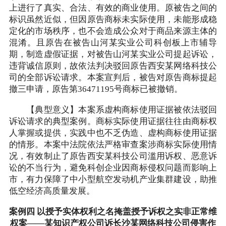
上进行了真实、合法、有效的商业使用。原被告之间的
标识虽然近似，但因原告商标未实际使用，未能形成稳
定化的市场秩序，也不会造成公众对于商品来源主体的
混淆。且原告在被告山河某实业公司科创板上市辅导
期，制造虚假证据，对被告山河某实业公司提起诉讼，
违背诚信原则，故依法判决驳回原告西安某网络科技公
司的全部诉讼请求。本案宣判后，被告对原告商标提起
撤三申请，原告第36471195号商标已被撤销。
【典型意义】本案系虚构商标使用证据被依法驳回
诉讼请求的典型案例。商标实际使用证据往往由商标权
人掌握或提供，实践中也不乏伪造、虚构商标使用证据
的情形。本案中法院依法严格审查案涉商标实际使用情
况，有效制止了原告西安某科技公司滥用诉权、恶意诉
讼的不当行为，避免科创企业因商标侵权问题而影响上
市，有力保障了中小型航空发动机产业集群建设，助推
低空经济高质量发展。
案例四 以授予实体权利之名掩盖授予诉权之实非正常维
权案——某知识产权公司诉长沙某网络科技公司侵害作