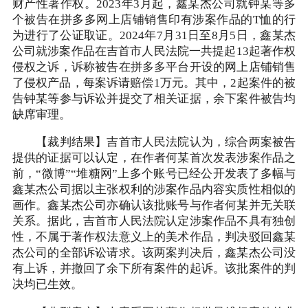
财产性著作权。2023年3月起，鑫某杰公司就钟某等多
个被告在拼多多网上店铺销售印有涉案作品的T恤的行
为进行了公证取证。2024年7月31日至8月5日，鑫某杰
公司就涉案作品在吉首市人民法院一共提起13起著作权
侵权之诉，诉称被告在拼多多平台开设的网上店铺销售
了侵权产品，每案诉请赔偿1万元。其中，2起案件的被
告钟某等参与诉讼并提交了相关证据，余下案件被告均
缺席审理。
【裁判结果】吉首市人民法院认为，综合两案被告
提供的证据可以认定，在作者何某首次发表涉案作品之
前，“微博”“堆糖网”上多个账号已经公开发表了多幅与
鑫某杰公司据以主张权利的涉案作品内容实质性相似的
画作。鑫某杰公司亦确认该批账号与作者何某并无关联
关系。据此，吉首市人民法院认定涉案作品不具有独创
性，不属于著作权法意义上的美术作品，判决驳回鑫某
杰公司的全部诉讼请求。该两案判决后，鑫某杰公司没
有上诉，并撤回了余下所有案件的起诉。该批案件的判
决均已生效。