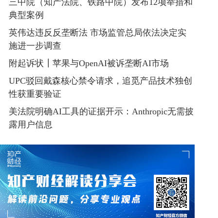
三中院（知产法院、铁路中院）发布12项举措和
典型案例
英伟达违反反垄断法 市场监管总局依法决定实
施进一步调查
附起诉状┃苹果与OpenAI被诉垄断AI市场
UPC驳回戴森核心禁令请求，追觅产品技术独创
性获重要验证
美法院明确AI工具的证据开示：Anthropic无需披
露用户信息