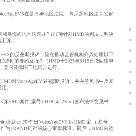
护
VoiceAgeEVS在曼海姆地区法院、慕尼黑地区法院发起
法院和曼海姆地区法院共作出6项针对HMD的判决，判决
起上诉。
geEVS的反垄断投诉，旨在推动监管机构介入处理以下
原则的要约及行为（HMD于2025年5月5日撤回该申
巴西、美国及德国三地同步进行。
D对VoiceAgeEVS的垄断投诉，并在意见书中反复
适用。
HMD案件(案号:6U3824/22Kart)发布法律意见书，
庭正式作出VoiceAgeEVS诉HMD案（案号：
”规则作为FRAND抗辩的核心审查标准。随后，HMD向德