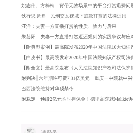
姚志伟、方梓楠：背俗无效场景中的平台打赏退费问
狄行思 周辉 || 民刑交叉视域下赃款打赏的法律适用
汪洋：夫妻一方直播打赏的性质、效力与后果
朱芸阳：夫妻一方直播打赏返还规则的实践争议与应
【附典型案例】最高院发布2020年中国法院10大知识
知识产权案例
【白皮书】最高院发布2020年中国法院知识产权司法
【附全文】最高院发布《人民法院知识产权司法保护规划（2
年）》
附判决┃六年期许可费7.31亿美元！重庆一中院就中
决
巴西法院维持对华硕禁令
附裁定｜预缴2亿元临时担保金！德里高院就Maliki
请登录