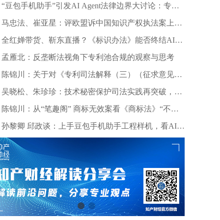
“豆包手机助手”引发AI Agent法律边界大讨论：专家
深度剖析数据合规与竞争秩序
马忠法、崔亚星：评欧盟诉中国知识产权执法案上诉
仲裁裁决
全红婵带货、靳东直播？《标识办法》能否终结AI拟
声乱象？
孟雁北：反垄断法视角下专利池合规的观察与思考
陈锦川：关于对《专利司法解释（三）（征求意见
稿）》几个诉讼程序问题的意见建议
吴晓松、朱珍珍：技术秘密保护司法实践再突破，高
质量审判护航科技创新——北京精雕公司诉田某、深
陈锦川：从“笔趣阁” 商标无效案看《商标法》“不良
圳创世纪公司侵害技术秘密案浅析
影响”条款的司法适用边界
孙黎卿 邱政谈：上手豆包手机助手工程样机，看AI手
机行业法律风险