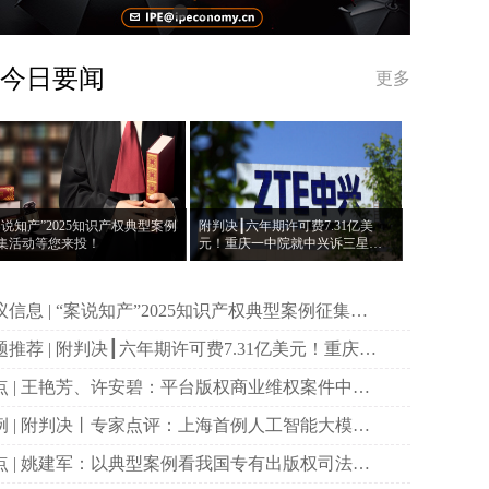
今日要闻
更多
案说知产”2025知识产权典型案例
附判决┃六年期许可费7.31亿美
集活动等您来投！
元！重庆一中院就中兴诉三星案
作出一审判决
说知产”2025知识产权典型案例征集活
等您来投！
决┃六年期许可费7.31亿美元！重庆一
院就中兴诉三星案作出一审判决
权商业维权案件中原
主体资格的司法审查与规制
首例人工智能大模型
作权侵权案二审宣判
国专有出版权司法保