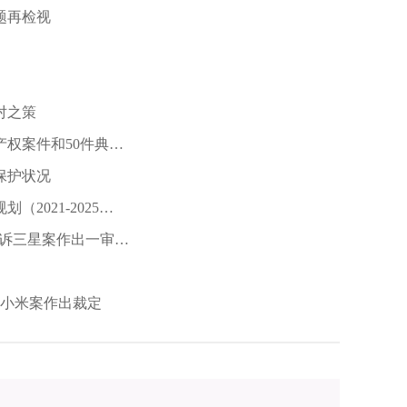
题再检视
对之策
产权案件和50件典型
保护状况
021-2025
兴诉三星案作出一审判
e诉小米案作出裁定