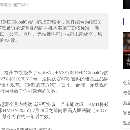
7:10来源于 知产财经
HMDGlobalOy的两项SEP禁令，案件编号为(2023)
院认定67款被诉的诺基亚品牌手机均实施了EVS标准，涉
AND（公平、合理、无歧视许可）抗辩未能成立，原
判的失败。
“
征
州中院授予了VoiceAgeEVS针对HMDGlobalOy的
2023)闽01民初312号。法院认定67款被诉的诺基亚品牌
会议信息 | “案
P技术规范。HMD的FRAND（公平、合理、无歧视许
动
的行为导致了许可谈判的失败。
专题推荐 | 附判
中
观点 | 王艳芳、许安碧：平台版
两个月内需达成许可协议，若未能达成，HMD将必
告
MD在2025年7月28日之前向最高人民法院（SPC）
案例 | 附判决丨专家点评：上海
，禁令将在约一年后生效。
著
观点 | 姚建军：以典型案例看我
等公司也曾被颁发过禁令。