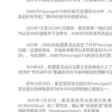
HMD与VoiceAgeEVS的纠纷可追溯至2019年，
多起针对手机厂商HMD的专利侵权诉讼。
2021年7月至2022年5月期间，慕尼黑第一地区
均认定HMD侵权并下达禁令，HMD针对前述判决提
2022年，HMD向欧盟委员会提交了针对VoiceA
问题：过度标准化、开放标准要求以及明显违反FRAND
诉）。与此同时，HMD与VoiceAgeEVS的诉讼在
2024年4月，欧盟委员会以法庭之友的身份介入了HM
澄清对“华为诉中兴”案确定的许可谈判框架的理解与
同年10月30日，慕尼黑高等法院针对VoiceAgeEVS诉
首次提出担保制度作为FRAND抗辩的核心规则之一。
2025年3月20日，慕尼黑高等法院第六民事合议
6U3824/22Kart）的二审判决，确认将“担保前置
国联邦最高法院（Bundesgerichtshof）提起再审。