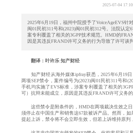
2025-07-04 1
2025年6月19日，福州中院授予了VoiceAgeEVS针对
闽01民初311号和(2023)闽01民初312号。法
案专利覆盖了相关的3GPP技术规范。HMD的FR
因是其违反FRAND许可义务的行为导致了许可谈
翻译：叶许乐 知产财经
知产财经从海外媒体ipfray获悉，2025年6月19日，福
两项SEP禁令，案件编号为(2023)闽01民初311号和(
手机均实施了EVS标准，涉案专利覆盖了相关的3GP
可）抗辩未能成立，原因是其违反FRAND许可义务
这些禁令是附条件的，HMD在两项裁决生效之日起
须停止在中国生产和销售这67款被诉产品。然而，如果H
提起上诉，禁令将不会立即生效，但若上诉维持原判
这并非中国首次颁发的SEP禁令，此前索尼和三星