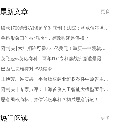
趋势
最新文章
更多
盗录1700余部AI短剧牟利获刑！法院：构成侵犯著作
权罪
鲁迅形象画作被“联名”，是致敬还是侵权？
附判决┃六年期许可费7.31亿美元！重庆一中院就中
兴诉三星案作出一审判决
英飞凌vs英诺赛科，两年ITC专利鏖战究竟谁是最终
赢家？
巴西法院维持对华硕禁令
王艳芳、许安碧：平台版权商业维权案件中原告主体
资格的司法审查与规制
附判决丨专家点评：上海首例人工智能大模型著作权
侵权案二审宣判
恶意囤积商标，并借诉讼牟利？构成恶意诉讼！
热门阅读
更多