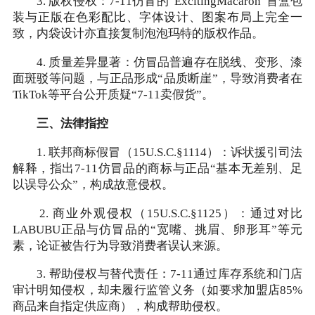
3. 版权侵权：7-11仿冒的“ExcitingMacaron”盲盒包
装与正版在色彩配比、字体设计、图案布局上完全一
致，内袋设计亦直接复制泡泡玛特的版权作品。
4. 质量差异显著：仿冒品普遍存在脱线、变形、漆
面斑驳等问题，与正品形成“品质断崖”，导致消费者在
TikTok等平台公开质疑“7-11卖假货”。
三、法律指控
1. 联邦商标假冒（15U.S.C.§1114）：诉状援引司法
解释，指出7-11仿冒品的商标与正品“基本无差别、足
以误导公众”，构成故意侵权。
2. 商业外观侵权（15U.S.C.§1125）：通过对比
LABUBU正品与仿冒品的“宽嘴、挑眉、卵形耳”等元
素，论证被告行为导致消费者误认来源。
3. 帮助侵权与替代责任：7-11通过库存系统和门店
审计明知侵权，却未履行监管义务（如要求加盟店85%
商品来自指定供应商），构成帮助侵权。