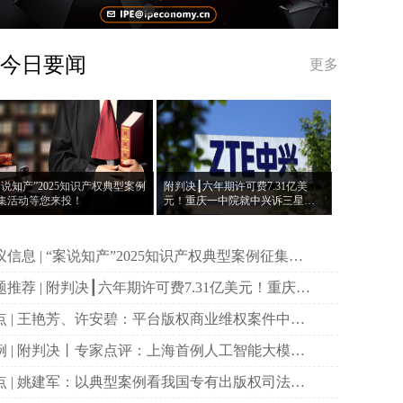
今日要闻
更多
案说知产”2025知识产权典型案例
附判决┃六年期许可费7.31亿美
集活动等您来投！
元！重庆一中院就中兴诉三星案
作出一审判决
说知产”2025知识产权典型案例征集活
等您来投！
决┃六年期许可费7.31亿美元！重庆一
院就中兴诉三星案作出一审判决
权商业维权案件中原
主体资格的司法审查与规制
首例人工智能大模型
作权侵权案二审宣判
国专有出版权司法保