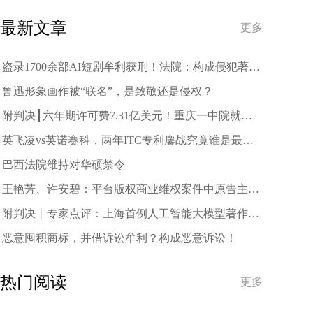
趋势
最新文章
更多
盗录1700余部AI短剧牟利获刑！法院：构成侵犯著作
权罪
鲁迅形象画作被“联名”，是致敬还是侵权？
附判决┃六年期许可费7.31亿美元！重庆一中院就中
兴诉三星案作出一审判决
英飞凌vs英诺赛科，两年ITC专利鏖战究竟谁是最终
赢家？
巴西法院维持对华硕禁令
王艳芳、许安碧：平台版权商业维权案件中原告主体
资格的司法审查与规制
附判决丨专家点评：上海首例人工智能大模型著作权
侵权案二审宣判
恶意囤积商标，并借诉讼牟利？构成恶意诉讼！
热门阅读
更多