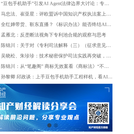
“豆包手机助手”引发AI Agent法律边界大讨论：专家
深度剖析数据合规与竞争秩序
马忠法、崔亚星：评欧盟诉中国知识产权执法案上诉
仲裁裁决
全红婵带货、靳东直播？《标识办法》能否终结AI拟
声乱象？
孟雁北：反垄断法视角下专利池合规的观察与思考
陈锦川：关于对《专利司法解释（三）（征求意见
稿）》几个诉讼程序问题的意见建议
吴晓松、朱珍珍：技术秘密保护司法实践再突破，高
质量审判护航科技创新——北京精雕公司诉田某、深
陈锦川：从“笔趣阁” 商标无效案看《商标法》“不良
圳创世纪公司侵害技术秘密案浅析
影响”条款的司法适用边界
孙黎卿 邱政谈：上手豆包手机助手工程样机，看AI手
机行业法律风险