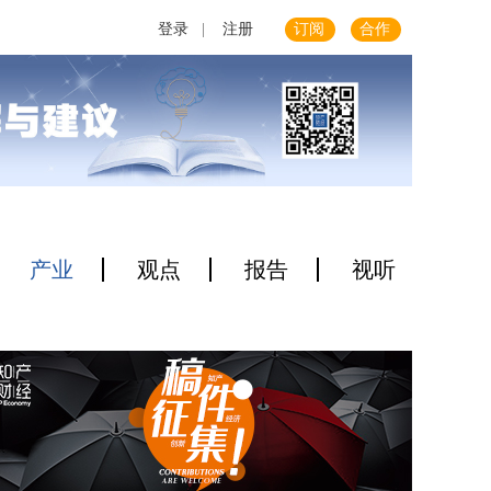
登录
|
注册
订阅
合作
产业
观点
报告
视听