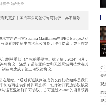
6:51来源于 知产财经
有望看到更多中国汽车公司签订许可协议，亦不排除
sanna Martikainen在IPBC Europe活动
。有望看到更多中国汽车公司签订许可协议，亦不排除
“
征
发认识到尊重知识产权的重要性。据了解，2024年4月，
许可协议，涵盖了诺基亚蜂窝和无线局域网技术在其
会议信息 | “案
汽车制造商达成了第二项双边协议。
动
专题推荐 | 附判
在继续。“通过真诚谈判达成的友好协议始终是我们
中
观点 | 王艳芳、许安碧：平台版
车制造商提供多种许可选择，包括签订双边协议以及
告
接与诺基亚签订许可协议，亦可通过Avanci的项目获得
案例 | 附判决丨专家点评：上海
著
观点 | 姚建军：以典型案例看我