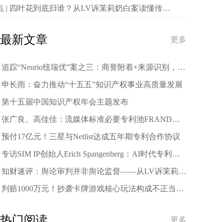
莉奶白案看公共讨论的边界
茉莉奶白案读懂传统
样的商标边界
最新文章
更多
追踪“Neurio纽瑞优”案之三：商誉附着+来源识别，杭
州中院终审指明包装装潢权益归属判断根本标准
申长雨：奋力推动“十五五”知识产权事业高质量发展
第十五届中国知识产权年会主题发布
张广良、高佳佳：流媒体标准必要专利池FRAND许
可费率的司法管辖：以中英判例为切入点
预付17亿元！三星与Netlist达成五年期专利合作协议
专访SIM IP创始人Erich Spangenberg：AI时代专利价
值重估，中国将成未来三年投资重点
知财速评：舆论审判并非舆论监督——从LV诉茉莉奶
白案看公共讨论的边界
判赔1000万元！抄袭卡牌游戏核心玩法构成不正当竞
争
热门阅读
更多