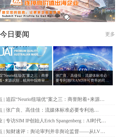
今日要闻
更多
踪“Neurio纽瑞优”案之三：商誉
张广良、高佳佳：流媒体标准必
着+来源识别，杭州中院终审指
要专利池FRAND许可费率的司法
包装装潢权益归属判断根本标
管辖：以中英判例为切入点
三：商誉附着+来源识
，杭州中院终审指明包装装潢权益归属判断根本标
体标准必要专利池
RAND许可费率的司法管辖：以中英判例为切入点
genberg：AI时代专
价值重估，中国将成未来三年投资重点
论监督——从LV诉