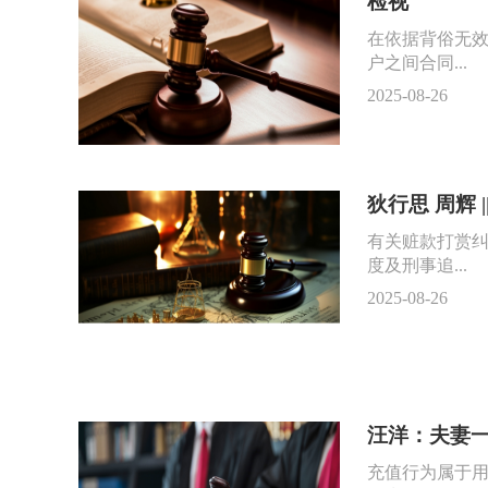
检视
在依据背俗无
户之间合同...
2025-08-26
狄行思 周辉
有关赃款打赏
度及刑事追...
2025-08-26
汪洋：夫妻
充值行为属于