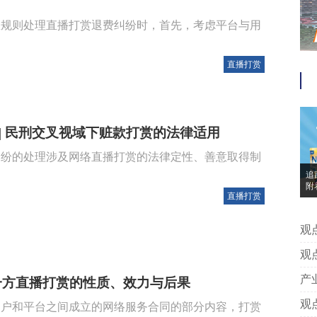
效规则处理直播打赏退费纠纷时，首先，考虑平台与用
直播打赏
 || 民刑交叉视域下赃款打赏的法律适用
纠纷的处理涉及网络直播打赏的法律定性、善意取得制
追
附
直播打赏
明
准
观点 | 追踪“Neurio纽瑞优”案之
别
观点 | 张广良、高佳佳：流媒
准
F
产业 | 专访SIM IP创始人Erich Span
一方直播打赏的性质、效力与后果
利
观点 | 知财速评：舆论审判并非舆
用户和平台之间成立的网络服务合同的部分内容，打赏