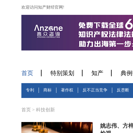
欢迎访问知产财经官网!
首页
特别策划
知产
典例
专利
商标
著作权
反不正当竞争
反垄断
首页
>
科技创新
姚志伟、方