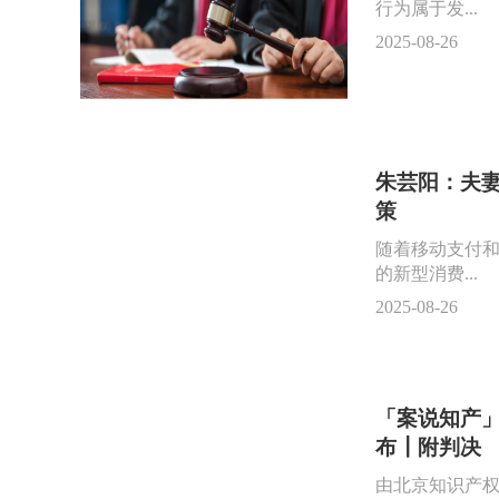
行为属于发...
2025-08-26
朱芸阳：夫
策
随着移动支付
的新型消费...
2025-08-26
「案说知产」
布┃附判决
由北京知识产权