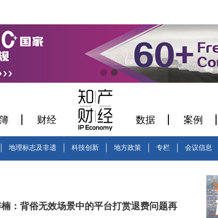
簿
财经
数据
案例
地理标志及非遗
科技创新
地方政策
专栏
会议信息
梓楠：背俗无效场景中的平台打赏退费问题再