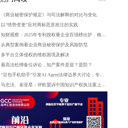
《商业秘密保护规定》与司法解释的对比与变化
以“情势变更”应对商标恶意抢注的实践
知财观察：2025年专利授权量企业百强榜出炉，格力
等头部企业引领创新浪潮
从典型案例看企业商业秘密保护及风险防范
多平台立体侵权的维权困境及解决
最高法松绑备位诉讼，知产案件是迎？是防？
“豆包手机助手”引发AI Agent法律边界大讨论：专家
深度剖析数据合规与竞争秩序
马忠法、崔亚星：评欧盟诉中国知识产权执法案上诉
仲裁裁决