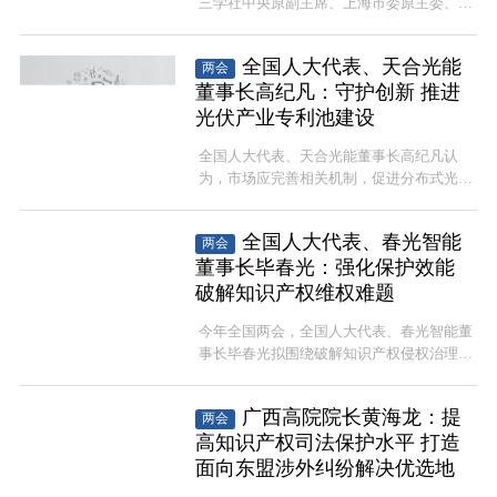
三学社中央原副主席、上海市委原主委、上
展。搭建分类检索平台，设置“研究型”“应
海市政协原副主席赵雯建议，为促进专利代
用型”专属检索入口，优化算法降低信息获
理行业持续健康发展，有必要顺应时代需
取成本。
全国人大代表、天合光能
两会
要，进一步修改完善专利代理法律制度，由
董事长高纪凡：守护创新 推进
国家知识产权局牵头，组织相关人员，加快
修改条例步伐，营造更加良好的创新环境和
光伏产业专利池建设
营商环境。
全国人大代表、天合光能董事长高纪凡认
为，市场应完善相关机制，促进分布式光伏
健康发展，守护好光伏产业来之不易的全球
技术“制高点”，扎实推动科技创新和产业创
全国人大代表、春光智能
两会
新深度融合。
董事长毕春光：强化保护效能
破解知识产权维权难题
今年全国两会，全国人大代表、春光智能董
事长毕春光拟围绕破解知识产权侵权治理难
题，强化保护效能，护航创新发展等方面提
出建议。
广西高院院长黄海龙：提
两会
高知识产权司法保护水平 打造
面向东盟涉外纠纷解决优选地