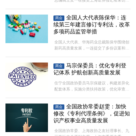
总编辑王众一在接受上海证券报记者采访时
表示，今年将是微短剧产业提质增效，进一
步发挥社会效益的关键之年。他建议，应当
全国人大代表陈保华：连
两会
充分发挥微短剧在促进文化消费、扩大就业
续第三年建言修订专利法，改革
方面的积极作用，多措并举，引导微短剧行
业健康高质量发展。
多项药品监管举措
全国人大代表、华海药业总裁陈保华围绕创
新药高质量发展，一连提交了多份议案和建
议。他的建议涉及多个维度，从修订国家基
本法律到完善注册技术细则，从挑战国际尖
马宗保委员：优化专利登
两会
端核医疗到破解罕见病患者“无药可用”的困
记体系 护航创新高质量发展
境，不仅聚焦行业痛点，更将产业竞争力与
国民健康紧密相连。
住宁全国政协委员马宗保建议，构建差异化
配套体系，实施分类扶持政策，优化审查资
源配置，扩充应用型专利审查力量，畅通高
价值专利优先审查通道。强化非正常专利申
全国政协常委赵雯：加快
两会
请清理力度，建立信用惩戒机制，加强监
修改《专利代理条例》，促进知
管，提升专利文件撰写质量；建立审查标准
公示与反馈机制，同步引入人工智能辅助技
识产权事业高质量发展
术，提升登记分类准确性与审查效率，以制
全国政协常委、上海政协之友社理事长、九
度优化破解发展难题，助力创新高质量发