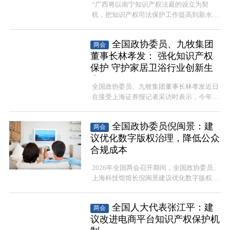
“广西将以南宁知识产权法庭的设立为契
机，把知识产权司法保护工作提高到新水
平，更好服务保障高水平创新型广西建
设。”全国人大代表、广西壮族自治区高级
全国政协委员、九牧集团
两会
人民法院院长黄海龙近日接受中新网采访时
董事长林孝发： 强化知识产权
说。
保护 守护家居卫浴行业创新生
态
全国政协委员、九牧集团董事长林孝发近日
在接受上海证券报记者采访时表示，今年全
国两会，他围绕加大智能家居和智能卫浴国
补力度、强化智能家居卫浴行业知识产权保
全国政协委员倪闽景：建
两会
护等方面建言献策。
议优化数字版权治理，降低公众
合规成本
2026年全国两会召开期间，全国政协委员、
上海科技馆馆长倪闽景建议优化数字版权治
理，降低公众合规成本。
全国人大代表张江平：建
两会
议改进电商平台知识产权保护机