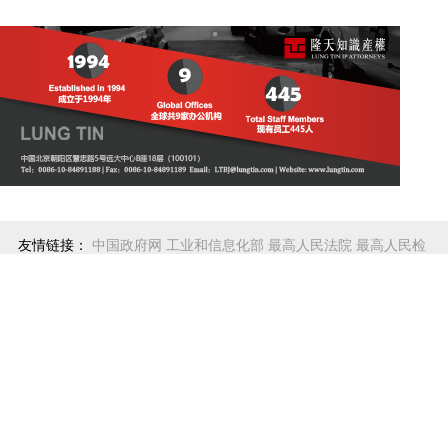
友情链接：
中国政府网
工业和信息化部
最高人民法院
最高人民检
察院
国家市场监督管理总局
国家知识产权局
国家反垄断局
国家版
权局
关于我们
|
人员招聘
|
联系我们
|
网站声明
|
留言反馈
指导单位：
互联网举报中心 防范网络诈骗 违法和不良信息举报电
话
12300电信用户申诉受理中心
12318全国文化市场举报网站
网络
110报警网站